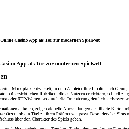
n Online Casino App als Tor zur modernen Spielwelt
 Casino App als Tor zur modernen Spielwelt
ien
nzierten Marktplatz entwickelt, in dem Anbieter ihre Inhalte nach Genre,
ate in übersichtlichen Rubriken, die es Nutzern erleichtern, schnell zu
 Thema oder RTP-Werten, wodurch die Orientierung deutlich verbessert w
formationen anboten, zeigen aktuelle Anwendungen detaillierte Karten
uschätzen, ob ein Titel zu ihren Präferenzen passt. Besonders bei Slot
fschluss über den Charakter des Spiels geben.
nen nach Neuerscheinungen, Trending-Titeln oder langjährigen Favorite