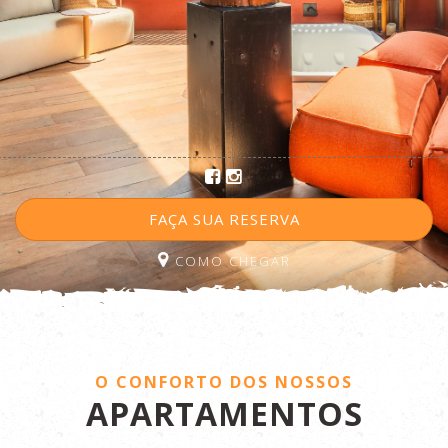
FAÇA SUA RESERVA
COMO CHEGAR
•
•
•
•
•
•
•
O CONFORTO DOS NOSSOS
APARTAMENTOS