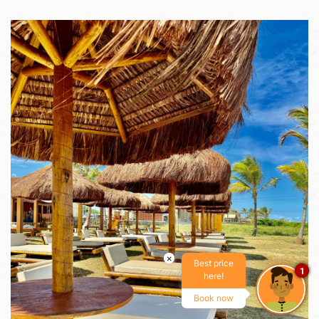
VER IMAGENS
×
Best price
1
here!
Book now