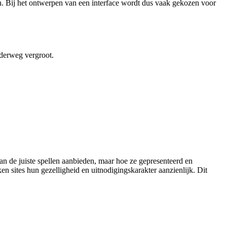
n. Bij het ontwerpen van een interface wordt dus vaak gekozen voor
nderweg vergroot.
an de juiste spellen aanbieden, maar hoe ze gepresenteerd en
en sites hun gezelligheid en uitnodigingskarakter aanzienlijk. Dit