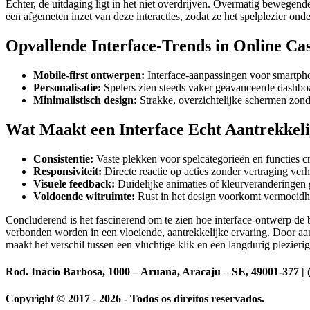
Echter, de uitdaging ligt in het niet overdrijven. Overmatig bewege
een afgemeten inzet van deze interacties, zodat ze het spelplezier ond
Opvallende Interface-Trends in Online Ca
Mobile-first ontwerpen:
Interface-aanpassingen voor smartphon
Personalisatie:
Spelers zien steeds vaker geavanceerde dashbo
Minimalistisch design:
Strakke, overzichtelijke schermen zond
Wat Maakt een Interface Echt Aantrekkeli
Consistentie:
Vaste plekken voor spelcategorieën en functies 
Responsiviteit:
Directe reactie op acties zonder vertraging ver
Visuele feedback:
Duidelijke animaties of kleurveranderingen g
Voldoende witruimte:
Rust in het design voorkomt vermoeidhe
Concluderend is het fascinerend om te zien hoe interface-ontwerp de b
verbonden worden in een vloeiende, aantrekkelijke ervaring. Door aanda
maakt het verschil tussen een vluchtige klik en een langdurig plezieri
Rod. Inácio Barbosa, 1000 – Aruana, Aracaju – SE, 49001-377 | 
Copyright © 2017 - 2026 - Todos os direitos reservados.