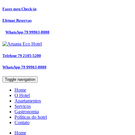
Fazer meu
Check-in
Efetuar
Reservas
WhatsApp
79 99963-8000
Telefone
79 2105-5200
WhatsApp
79 99963-8000
Toggle navigation
Home
O Hotel
Apartamentos
Serviços
Gastronomia
Políticas do hotel
Contato
Home