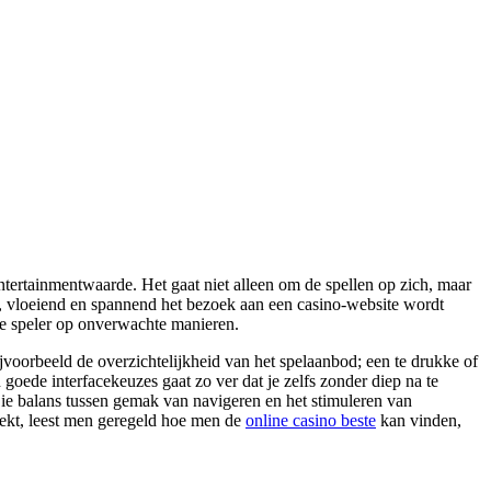
ntertainmentwaarde. Het gaat niet alleen om de spellen op zich, maar
g, vloeiend en spannend het bezoek aan een casino-website wordt
 de speler op onverwachte manieren.
jvoorbeeld de overzichtelijkheid van het spelaanbod; een te drukke of
goede interfacekeuzes gaat zo ver dat je zelfs zonder diep na te
Die balans tussen gemak van navigeren en het stimuleren van
dekt, leest men geregeld hoe men de
online casino beste
kan vinden,