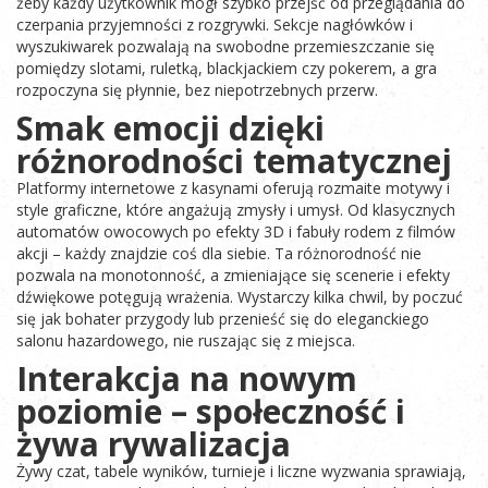
żeby każdy użytkownik mógł szybko przejść od przeglądania do
czerpania przyjemności z rozgrywki. Sekcje nagłówków i
wyszukiwarek pozwalają na swobodne przemieszczanie się
pomiędzy slotami, ruletką, blackjackiem czy pokerem, a gra
rozpoczyna się płynnie, bez niepotrzebnych przerw.
Smak emocji dzięki
różnorodności tematycznej
Platformy internetowe z kasynami oferują rozmaite motywy i
style graficzne, które angażują zmysły i umysł. Od klasycznych
automatów owocowych po efekty 3D i fabuły rodem z filmów
akcji – każdy znajdzie coś dla siebie. Ta różnorodność nie
pozwala na monotonność, a zmieniające się scenerie i efekty
dźwiękowe potęgują wrażenia. Wystarczy kilka chwil, by poczuć
się jak bohater przygody lub przenieść się do eleganckiego
salonu hazardowego, nie ruszając się z miejsca.
Interakcja na nowym
poziomie – społeczność i
żywa rywalizacja
Żywy czat, tabele wyników, turnieje i liczne wyzwania sprawiają,