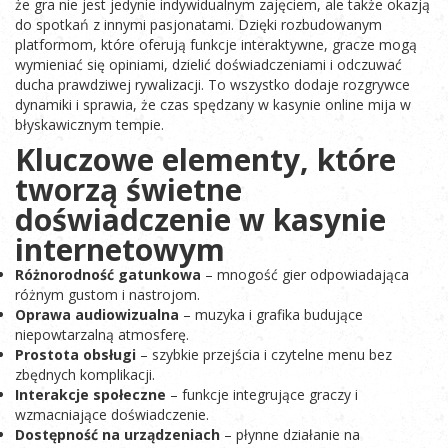
że gra nie jest jedynie indywidualnym zajęciem, ale także okazją
do spotkań z innymi pasjonatami. Dzięki rozbudowanym
platformom, które oferują funkcje interaktywne, gracze mogą
wymieniać się opiniami, dzielić doświadczeniami i odczuwać
ducha prawdziwej rywalizacji. To wszystko dodaje rozgrywce
dynamiki i sprawia, że czas spędzany w kasynie online mija w
błyskawicznym tempie.
Kluczowe elementy, które
tworzą świetne
doświadczenie w kasynie
internetowym
Różnorodność gatunkowa
– mnogość gier odpowiadająca
różnym gustom i nastrojom.
Oprawa audiowizualna
– muzyka i grafika budujące
niepowtarzalną atmosferę.
Prostota obsługi
– szybkie przejścia i czytelne menu bez
zbędnych komplikacji.
Interakcje społeczne
– funkcje integrujące graczy i
wzmacniające doświadczenie.
Dostępność na urządzeniach
– płynne działanie na