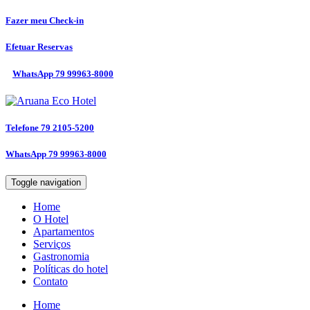
Fazer meu
Check-in
Efetuar
Reservas
WhatsApp
79 99963-8000
Telefone
79 2105-5200
WhatsApp
79 99963-8000
Toggle navigation
Home
O Hotel
Apartamentos
Serviços
Gastronomia
Políticas do hotel
Contato
Home