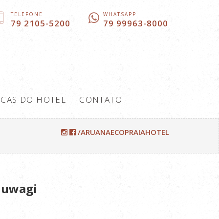
TELEFONE
WHATSAPP
79 2105-5200
79 99963-8000
ICAS DO HOTEL
CONTATO
/ARUANAECOPRAIAHOTEL
m uwagi