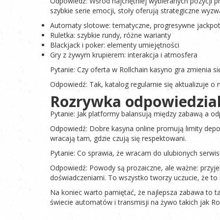
Odpowiedź: Wśród najchętniej wybieranych pozycji pr
szybkie serie emocji, stoły oferują strategiczne wyzw
Automaty slotowe: tematyczne, progresywne jackpo
Ruletka: szybkie rundy, różne warianty
Blackjack i poker: elementy umiejętności
Gry z żywym krupierem: interakcja i atmosfera
Pytanie: Czy oferta w Rollchain kasyno gra zmienia si
Odpowiedź: Tak, katalog regularnie się aktualizuje o
Rozrywka odpowiedzial
Pytanie: Jak platformy balansują między zabawą a od
Odpowiedź: Dobre kasyna online promują limity depo
wracają tam, gdzie czują się respektowani.
Pytanie: Co sprawia, że wracam do ulubionych serwisó
Odpowiedź: Powody są prozaiczne, ale ważne: przyje
doświadczeniami. To wszystko tworzy uczucie, że to n
Na koniec warto pamiętać, że najlepsza zabawa to ta
świecie automatów i transmisji na żywo takich jak Ro