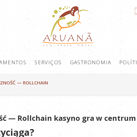
TAMENTOS
SERVIÇOS
GASTRONOMIA
POLÍT
ECZNOŚĆ — ROLLCHAIN
ość — Rollchain kasyno gra w centru
zyciąga?