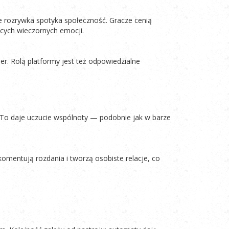
e rozrywka spotyka społeczność. Gracze cenią
ących wieczornych emocji.
. Rolą platformy jest też odpowiedzialne
 To daje uczucie wspólnoty — podobnie jak w barze
omentują rozdania i tworzą osobiste relacje, co