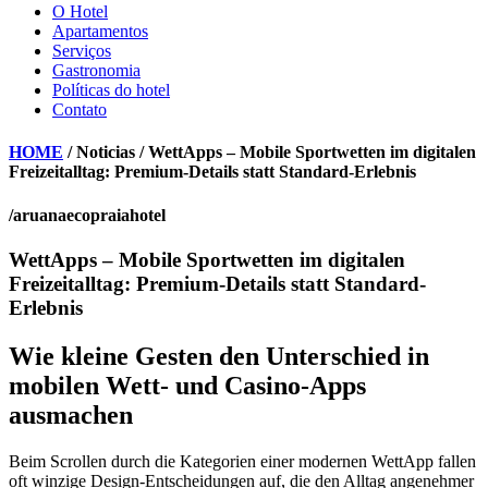
O Hotel
Apartamentos
Serviços
Gastronomia
Políticas do hotel
Contato
HOME
/ Noticias / WettApps – Mobile Sportwetten im digitalen
Freizeitalltag: Premium-Details statt Standard-Erlebnis
/aruanaecopraiahotel
WettApps – Mobile Sportwetten im digitalen
Freizeitalltag: Premium-Details statt Standard-
Erlebnis
Wie kleine Gesten den Unterschied in
mobilen Wett- und Casino-Apps
ausmachen
Beim Scrollen durch die Kategorien einer modernen WettApp fallen
oft winzige Design-Entscheidungen auf, die den Alltag angenehmer