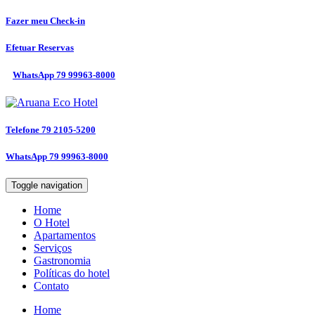
Fazer meu
Check-in
Efetuar
Reservas
WhatsApp
79 99963-8000
Telefone
79 2105-5200
WhatsApp
79 99963-8000
Toggle navigation
Home
O Hotel
Apartamentos
Serviços
Gastronomia
Políticas do hotel
Contato
Home