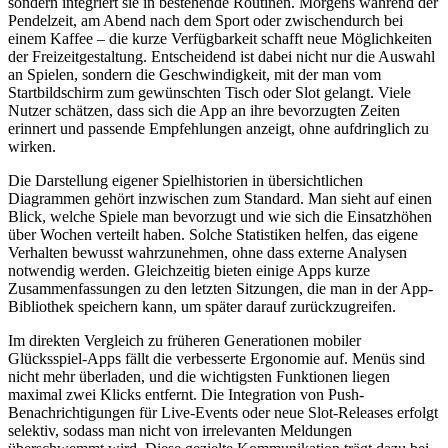
sondern integriert sie in bestehende Routinen. Morgens während der
Pendelzeit, am Abend nach dem Sport oder zwischendurch bei
einem Kaffee – die kurze Verfügbarkeit schafft neue Möglichkeiten
der Freizeitgestaltung. Entscheidend ist dabei nicht nur die Auswahl
an Spielen, sondern die Geschwindigkeit, mit der man vom
Startbildschirm zum gewünschten Tisch oder Slot gelangt. Viele
Nutzer schätzen, dass sich die App an ihre bevorzugten Zeiten
erinnert und passende Empfehlungen anzeigt, ohne aufdringlich zu
wirken.
Die Darstellung eigener Spielhistorien in übersichtlichen
Diagrammen gehört inzwischen zum Standard. Man sieht auf einen
Blick, welche Spiele man bevorzugt und wie sich die Einsatzhöhen
über Wochen verteilt haben. Solche Statistiken helfen, das eigene
Verhalten bewusst wahrzunehmen, ohne dass externe Analysen
notwendig werden. Gleichzeitig bieten einige Apps kurze
Zusammenfassungen zu den letzten Sitzungen, die man in der App-
Bibliothek speichern kann, um später darauf zurückzugreifen.
Im direkten Vergleich zu früheren Generationen mobiler
Glücksspiel-Apps fällt die verbesserte Ergonomie auf. Menüs sind
nicht mehr überladen, und die wichtigsten Funktionen liegen
maximal zwei Klicks entfernt. Die Integration von Push-
Benachrichtigungen für Live-Events oder neue Slot-Releases erfolgt
selektiv, sodass man nicht von irrelevanten Meldungen