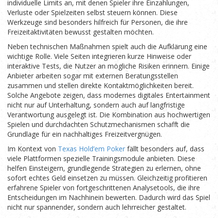
individuelle Limits an, mit denen Spieler ihre Einzahlungen,
Verluste oder Spielzeiten selbst steuern können. Diese
Werkzeuge sind besonders hilfreich für Personen, die ihre
Freizeitaktivitäten bewusst gestalten möchten.
Neben technischen Maßnahmen spielt auch die Aufklärung eine
wichtige Rolle. Viele Seiten integrieren kurze Hinweise oder
interaktive Tests, die Nutzer an mögliche Risiken erinnern. Einige
Anbieter arbeiten sogar mit externen Beratungsstellen
zusammen und stellen direkte Kontaktmöglichkeiten bereit.
Solche Angebote zeigen, dass modernes digitales Entertainment
nicht nur auf Unterhaltung, sondern auch auf langfristige
Verantwortung ausgelegt ist. Die Kombination aus hochwertigen
Spielen und durchdachten Schutzmechanismen schafft die
Grundlage für ein nachhaltiges Freizeitvergnügen.
Im Kontext von
Texas Hold’em Poker
fällt besonders auf, dass
viele Plattformen spezielle Trainingsmodule anbieten. Diese
helfen Einsteigern, grundlegende Strategien zu erlernen, ohne
sofort echtes Geld einsetzen zu müssen. Gleichzeitig profitieren
erfahrene Spieler von fortgeschrittenen Analysetools, die ihre
Entscheidungen im Nachhinein bewerten. Dadurch wird das Spiel
nicht nur spannender, sondern auch lehrreicher gestaltet.