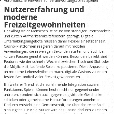
Automatische Hinweise auf verantwortungsvolles Spielen
Nutzererfahrung und
moderne
Freizeitgewohnheiten
Der Alltag vieler Menschen ist heute von ständiger Erreichbarkeit
und kurzen Aufmerksamkeitsfenstern geprägt. Digitale
Unterhaltungsangebote müssen daher flexibel einsetzbar sein.
Casino-Plattformen reagieren darauf mit mobilen
Anwendungen, die in wenigen Sekunden starten und auch bei
kurzen Pausen genutzt werden können. Besonders beliebt sind
Features wie der schnelle Wechsel zwischen Tisch und Slot oder
die Möglichkeit, laufende Spiele zu pausieren. Diese Anpassung
an moderne Lebensrhythmen macht digitale Casinos zu einem
festen Bestandteil vieler Freizeitgewohnheiten.
Ein weiterer Trend ist die zunehmende Integration sozialer
Funktionen. Spieler können heute nicht nur gegeneinander
antreten, sondern sich auch gegenseitig virtuelle Geschenke
schicken oder gemeinsame Herausforderungen annehmen.
Dadurch entsteht eine Gemeinschaft, die über das reine Spiel
hinausgeht. Für viele Nutzer wird das Casino dadurch zu einem