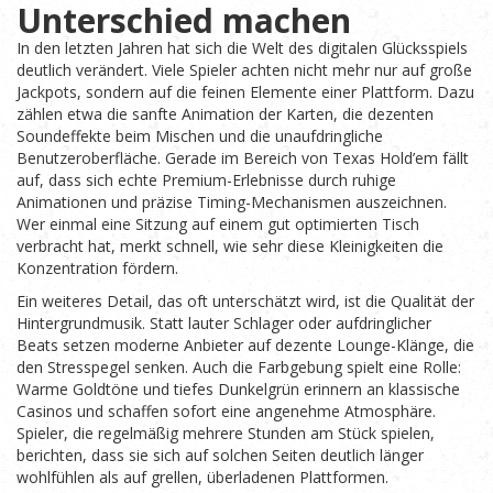
Unterschied machen
In den letzten Jahren hat sich die Welt des digitalen Glücksspiels
deutlich verändert. Viele Spieler achten nicht mehr nur auf große
Jackpots, sondern auf die feinen Elemente einer Plattform. Dazu
zählen etwa die sanfte Animation der Karten, die dezenten
Soundeffekte beim Mischen und die unaufdringliche
Benutzeroberfläche. Gerade im Bereich von Texas Hold’em fällt
auf, dass sich echte Premium-Erlebnisse durch ruhige
Animationen und präzise Timing-Mechanismen auszeichnen.
Wer einmal eine Sitzung auf einem gut optimierten Tisch
verbracht hat, merkt schnell, wie sehr diese Kleinigkeiten die
Konzentration fördern.
Ein weiteres Detail, das oft unterschätzt wird, ist die Qualität der
Hintergrundmusik. Statt lauter Schlager oder aufdringlicher
Beats setzen moderne Anbieter auf dezente Lounge-Klänge, die
den Stresspegel senken. Auch die Farbgebung spielt eine Rolle:
Warme Goldtöne und tiefes Dunkelgrün erinnern an klassische
Casinos und schaffen sofort eine angenehme Atmosphäre.
Spieler, die regelmäßig mehrere Stunden am Stück spielen,
berichten, dass sie sich auf solchen Seiten deutlich länger
wohlfühlen als auf grellen, überladenen Plattformen.