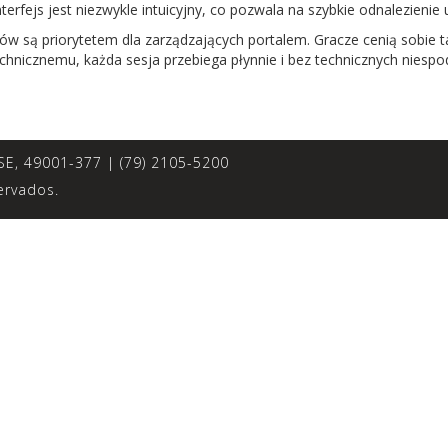
erfejs jest niezwykle intuicyjny, co pozwala na szybkie odnalezienie
w są priorytetem dla zarządzających portalem. Gracze cenią sobie t
hnicznemu, każda sesja przebiega płynnie i bez technicznych niespod
SE, 49001-377 | (79) 2105-5200
ervados.