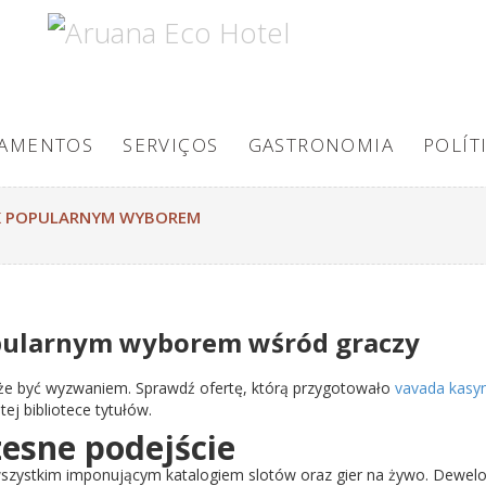
TAMENTOS
SERVIÇOS
GASTRONOMIA
POLÍT
TAK POPULARNYM WYBOREM
opularnym wyborem wśród graczy
e być wyzwaniem. Sprawdź ofertę, którą przygotowało
vavada kasy
ej bibliotece tytułów.
esne podejście
 wszystkim imponującym katalogiem slotów oraz gier na żywo. Dewelop