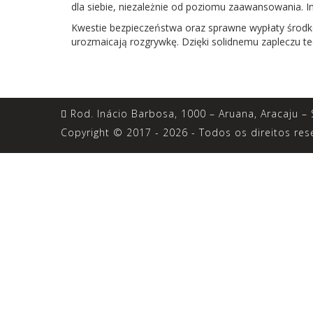
dla siebie, niezależnie od poziomu zaawansowania. Int
Kwestie bezpieczeństwa oraz sprawne wypłaty środkó
urozmaicają rozgrywkę. Dzięki solidnemu zapleczu tec
Rod. Inácio Barbosa, 1000 – Aruana, Aracaju – 
Copyright © 2017 - 2026 - Todos os direitos res