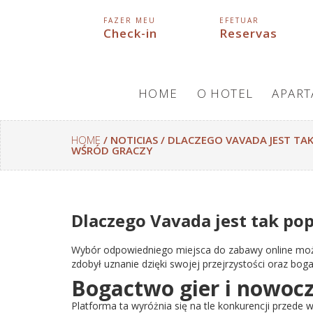
FAZER MEU
EFETUAR
Check-in
Reservas
HOME
O HOTEL
APAR
HOME
/ NOTICIAS / DLACZEGO VAVADA JEST 
WŚRÓD GRACZY
Dlaczego Vavada jest tak p
Wybór odpowiedniego miejsca do zabawy online moż
zdobył uznanie dzięki swojej przejrzystości oraz bogat
Bogactwo gier i nowocz
Platforma ta wyróżnia się na tle konkurencji przede