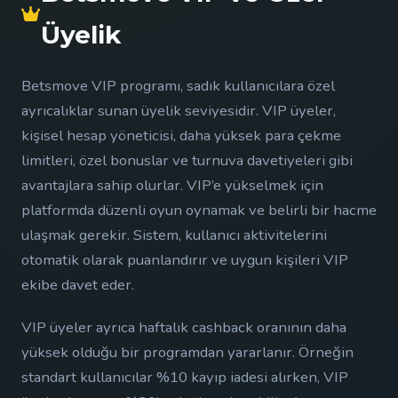
Üyelik
Betsmove VIP programı, sadık kullanıcılara özel
ayrıcalıklar sunan üyelik seviyesidir. VIP üyeler,
kişisel hesap yöneticisi, daha yüksek para çekme
limitleri, özel bonuslar ve turnuva davetiyeleri gibi
avantajlara sahip olurlar. VIP’e yükselmek için
platformda düzenli oyun oynamak ve belirli bir hacme
ulaşmak gerekir. Sistem, kullanıcı aktivitelerini
otomatik olarak puanlandırır ve uygun kişileri VIP
ekibe davet eder.
VIP üyeler ayrıca haftalık cashback oranının daha
yüksek olduğu bir programdan yararlanır. Örneğin
standart kullanıcılar %10 kayıp iadesi alırken, VIP