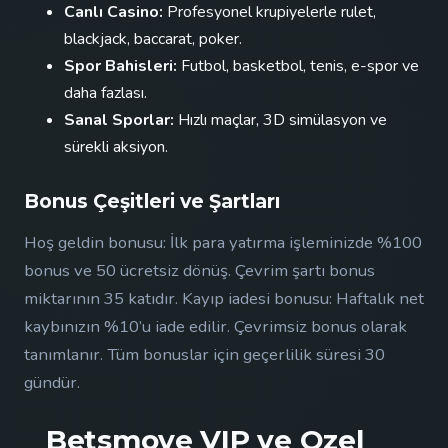
Canlı Casino:
Profesyonel krupiyelerle rulet,
blackjack, baccarat, poker.
Spor Bahisleri:
Futbol, basketbol, tenis, e-spor ve
daha fazlası.
Sanal Sporlar:
Hızlı maçlar, 3D simülasyon ve
sürekli aksiyon.
Bonus Çeşitleri ve Şartları
Hoş geldin bonusu: İlk para yatırma işleminizde %100
bonus ve 50 ücretsiz dönüş. Çevrim şartı bonus
miktarının 35 katıdır. Kayıp iadesi bonusu: Haftalık net
kaybınızın %10’u iade edilir. Çevrimsiz bonus olarak
tanımlanır. Tüm bonuslar için geçerlilik süresi 30
gündür.
Betsmove VIP ve Ozel