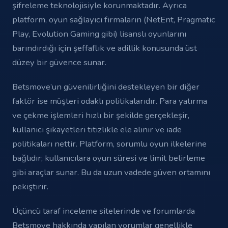
şifreleme teknolojisiyle korunmaktadır. Ayrıca
platform, oyun sağlayıcı firmaların (NetEnt, Pragmatic
Play, Evolution Gaming gibi) lisanslı oyunlarını
barındırdığı için şeffaflık ve adillik konusunda üst
düzey bir güvence sunar.
Betsmove’un güvenilirliğini destekleyen bir diğer
faktör ise müşteri odaklı politikalarıdır. Para yatırma
ve çekme işlemleri hızlı bir şekilde gerçekleşir,
kullanıcı şikayetleri titizlikle ele alınır ve iade
politikaları nettir. Platform, sorumlu oyun ilkelerine
bağlıdır; kullanıcılara oyun süresi ve limit belirleme
gibi araçlar sunar. Bu da uzun vadede güven ortamını
pekiştirir.
Üçüncü taraf inceleme sitelerinde ve forumlarda
Betsmove hakkında yapılan yorumlar genellikle