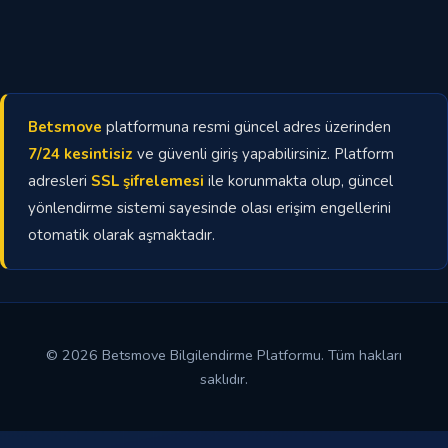
kapsamında faaliyet gösterir. Bu lisans, bağımsız
denetim ve yasal düzenlemelere tabi olduğunu
belgelemektedir.
Betsmove
platformuna resmi güncel adres üzerinden
7/24 kesintisiz
ve güvenli giriş yapabilirsiniz. Platform
adresleri
SSL şifrelemesi
ile korunmakta olup, güncel
yönlendirme sistemi sayesinde olası erişim engellerini
otomatik olarak aşmaktadır.
© 2026 Betsmove Bilgilendirme Platformu. Tüm hakları
saklıdır.