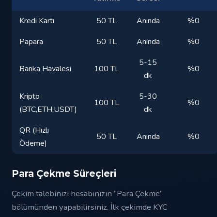
Kredi Kartı
50 TL
Anında
%0
Papara
50 TL
Anında
%0
5-15
Banka Havalesi
100 TL
%0
dk
Kripto
5-30
100 TL
%0
(BTC,ETH,USDT)
dk
QR (Hızlı
50 TL
Anında
%0
Ödeme)
Para Çekme Süreçleri
Çekim talebinizi hesabınızın “Para Çekme”
bölümünden yapabilirsiniz. İlk çekimde KYC