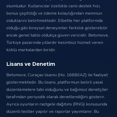
olumludur. Kullanıcılar özellikle canlı destek hızı,
bonus çeşitliliği ve ödeme kolaylığından memnun
olduklarını belirtmektedir. Elbette her platformda
olduğu gibi bireysel deneyimler farklılık gösterebilir
ancak genel tablo oldukça güven vericidir. Betsmove,
Türkiye pazarında yıllardır kesintisiz hizmet veren
köklü markalardan biridir.
Lisans ve Denetim
Betsmove, Curaçao lisansı (No. 1668/JAZ) ile faaliyet
göstermektedir. Bu lisans, platformun belirli yasal
düzenlemelere tabi olduğunu ve bağımsız denetçiler
tarafından periyodik olarak denetlendiğini gösterir.
Ayrıca oyunların rastgele dağıtımı (RNG) konusunda
düzenli testler yapılır ve raporlar yayımlanır. Bu