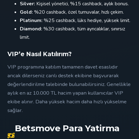
Silver:
Kişisel yönetici, %15 cashback, aylık bonus.
Gold:
%20 cashback, özel turnuvalar, hızlı çekim.
Platinum:
%25 cashback, lüks hediye, yüksek limit.
Diamond:
%30 cashback, tüm ayrıcalıklar, sınırsız
limit.
VIP’e Nasıl Katılırım?
VIP programına katılım tamamen davet esaslıdır
ancak dilerseniz canlı destek ekibine başvurarak
değerlendirilme talebinde bulunabilirsiniz. Genellikle
aylık en az 10.000 TL hacim yapan kullanıcılar VIP
ekibe alınır. Daha yüksek hacim daha hızlı yükselme
sağlar.
Betsmove Para Yatirma