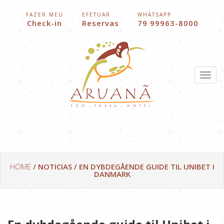
FAZER MEU
EFETUAR
WHATSAPP
Check-in
Reservas
79 99963-8000
To
nav
HOME
/ NOTICIAS / EN DYBDEGÅENDE GUIDE TIL UNIBET I
DANMARK