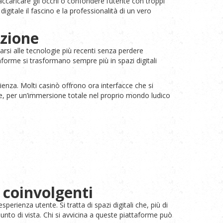
accaricare gli occhi o confondere l’utente con troppi
itale il fascino e la professionalità di un vero
azione
arsi alle tecnologie più recenti senza perdere
forme si trasformano sempre più in spazi digitali
ienza. Molti casinò offrono ora interfacce che si
one, per un’immersione totale nel proprio mondo ludico
e coinvolgenti
erienza utente. Si tratta di spazi digitali che, più di
unto di vista. Chi si avvicina a queste piattaforme può