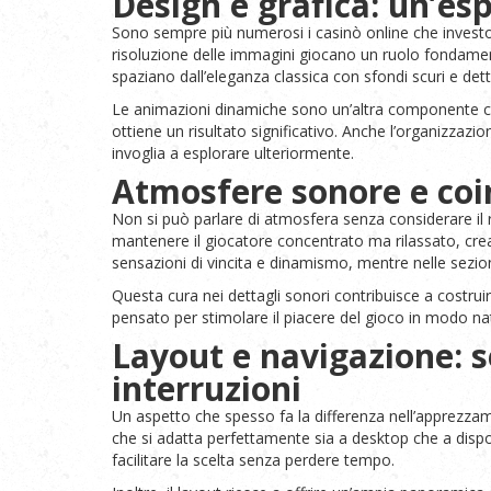
Design e grafica: un’esp
Sono sempre più numerosi i casinò online che investono i
risoluzione delle immagini giocano un ruolo fondament
spaziano dall’eleganza classica con sfondi scuri e dett
Le animazioni dinamiche sono un’altra componente chiav
ottiene un risultato significativo. Anche l’organizzazi
invoglia a esplorare ulteriormente.
Atmosfere sonore e co
Non si può parlare di atmosfera senza considerare il r
mantenere il giocatore concentrato ma rilassato, cre
sensazioni di vincita e dinamismo, mentre nelle sezion
Questa cura nei dettagli sonori contribuisce a costrui
pensato per stimolare il piacere del gioco in modo na
Layout e navigazione: s
interruzioni
Un aspetto che spesso fa la differenza nell’apprezzame
che si adatta perfettamente sia a desktop che a dispos
facilitare la scelta senza perdere tempo.