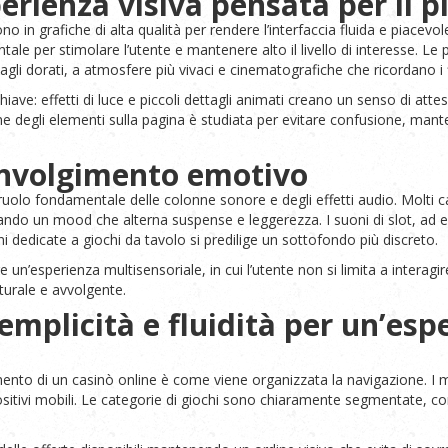
erienza visiva pensata per il p
n grafiche di alta qualità per rendere l’interfaccia fluida e piacevole a
ale per stimolare l’utente e mantenere alto il livello di interesse. L
agli dorati, a atmosfere più vivaci e cinematografiche che ricordano i 
e: effetti di luce e piccoli dettagli animati creano un senso di attes
one degli elementi sulla pagina è studiata per evitare confusione, mant
involgimento emotivo
uolo fondamentale delle colonne sonore e degli effetti audio. Molti cas
ando un mood che alterna suspense e leggerezza. I suoni di slot, ad
i dedicate a giochi da tavolo si predilige un sottofondo più discreto.
re un’esperienza multisensoriale, in cui l’utente non si limita a inte
turale e avvolgente.
emplicità e fluidità per un’esp
nto di un casinò online è come viene organizzata la navigazione. I mig
itivi mobili. Le categorie di giochi sono chiaramente segmentate, con f