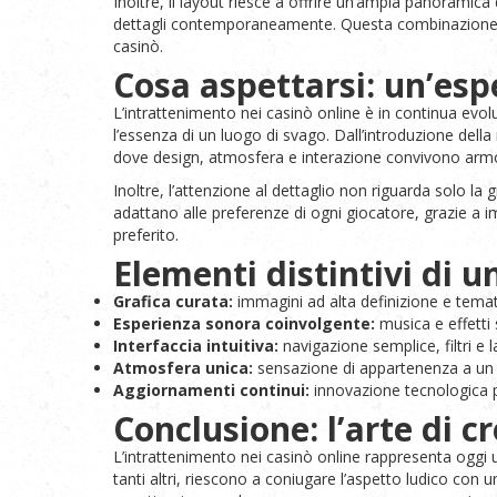
Inoltre, il layout riesce a offrire un’ampia panoramica
dettagli contemporaneamente. Questa combinazione di s
casinò.
Cosa aspettarsi: un’esp
L’intrattenimento nei casinò online è in continua evol
l’essenza di un luogo di svago. Dall’introduzione del
dove design, atmosfera e interazione convivono ar
Inoltre, l’attenzione al dettaglio non riguarda solo l
adattano alle preferenze di ogni giocatore, grazie a i
preferito.
Elementi distintivi di u
Grafica curata:
immagini ad alta definizione e temat
Esperienza sonora coinvolgente:
musica e effetti 
Interfaccia intuitiva:
navigazione semplice, filtri e 
Atmosfera unica:
sensazione di appartenenza a un
Aggiornamenti continui:
innovazione tecnologica p
Conclusione: l’arte di c
L’intrattenimento nei casinò online rappresenta oggi un
tanti altri, riescono a coniugare l’aspetto ludico con