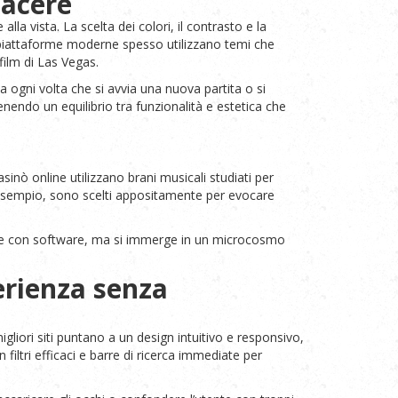
iacere
lla vista. La scelta dei colori, il contrasto e la
e piattaforme moderne spesso utilizzano temi che
film di Las Vegas.
a ogni volta che si avvia una nuova partita o si
enendo un equilibrio tra funzionalità e estetica che
inò online utilizzano brani musicali studiati per
 esempio, sono scelti appositamente per evocare
ragire con software, ma si immerge in un microcosmo
erienza senza
liori siti puntano a un design intuitivo e responsivo,
iltri efficaci e barre di ricerca immediate per