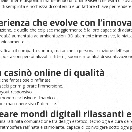
 delle offerte disponibili mantenendo un ordine visivo che evita di sovr
emplicità e ricchezza di contenuti è un fattore chiave per rendere dig
erienza che evolve con l’innov
uzione, e quello che colpisce maggiormente è la loro capacità di adatt
la realtà aumentata ad ambientazioni 3D altamente immersive, le piatta
moniosamente.
a grafica o il comparto sonoro, ma anche la personalizzazione dell’esper
mpostazioni personalizzabili di temi, suoni e modalità di visualizzazi
n casinò online di qualità
iche fantasiose o raffinate.
scelti per migliorare l’immersione.
layout responsivo.
 mondo esclusivo e dinamico.
er mantenere vivo l’interesse.
reare mondi digitali rilassanti 
a raffinata combinazione tra design estetico, tecnologia e cura dell’esp
 un’atmosfera raffinata e stimolante, capace di coinvolgere sotto ogni p