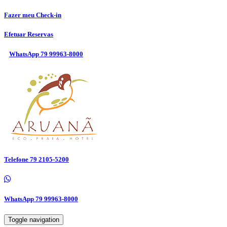
Fazer meu
Check-in
Efetuar
Reservas
WhatsApp
79 99963-8000
Telefone
79 2105-5200
WhatsApp
79 99963-8000
Toggle navigation