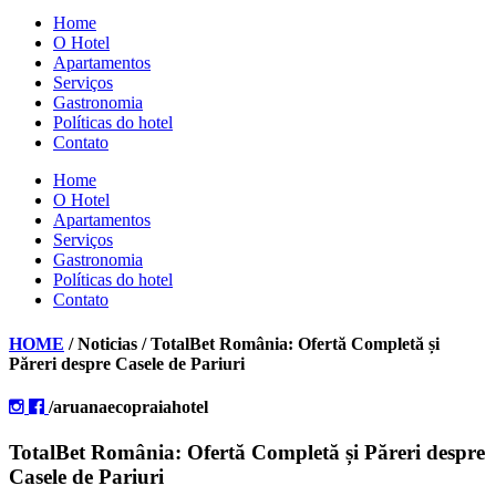
Home
O Hotel
Apartamentos
Serviços
Gastronomia
Políticas do hotel
Contato
Home
O Hotel
Apartamentos
Serviços
Gastronomia
Políticas do hotel
Contato
HOME
/ Noticias / TotalBet România: Ofertă Completă și
Păreri despre Casele de Pariuri
/aruanaecopraiahotel
TotalBet România: Ofertă Completă și Păreri despre
Casele de Pariuri