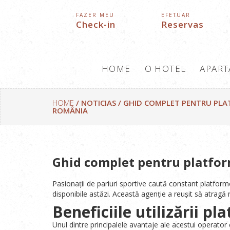
FAZER MEU
EFETUAR
Check-in
Reservas
HOME
O HOTEL
APAR
HOME
/ NOTICIAS / GHID COMPLET PENTRU PL
ROMÂNIA
Ghid complet pentru platfo
Pasionații de pariuri sportive caută constant platforme
disponibile astăzi. Această agenție a reușit să atragă n
Beneficiile utilizării pl
Unul dintre principalele avantaje ale acestui operator 