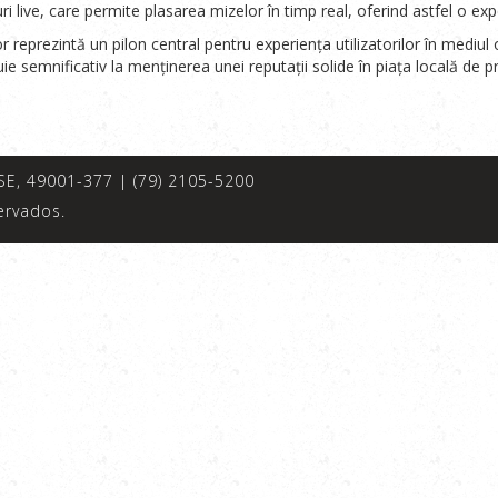
i live, care permite plasarea mizelor în timp real, oferind astfel o exp
or reprezintă un pilon central pentru experiența utilizatorilor în mediul
uie semnificativ la menținerea unei reputații solide în piața locală de pr
SE, 49001-377 | (79) 2105-5200
ervados.