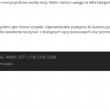
e emocje
podczas każdej sesji. Warto zwrócić uwagę na kilka kategorii
ystkim jako forma rozrywki. Odpowiedzialne podejście do budżetu p
ełni świadomie korzystać z dostępnych opcji bonusowych oraz promo
SE, 49001-377 | (79) 2105-5200
ervados.