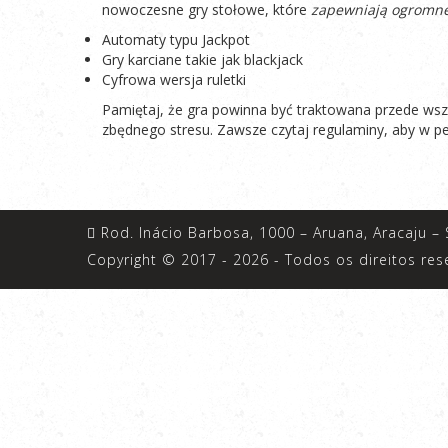
nowoczesne gry stołowe, które
zapewniają ogromn
Automaty typu Jackpot
Gry karciane takie jak blackjack
Cyfrowa wersja ruletki
Pamiętaj, że gra powinna być traktowana przede wsz
zbędnego stresu. Zawsze czytaj regulaminy, aby w p
Rod. Inácio Barbosa, 1000 – Aruana, Aracaju – 
Copyright © 2017 - 2026 - Todos os direitos res