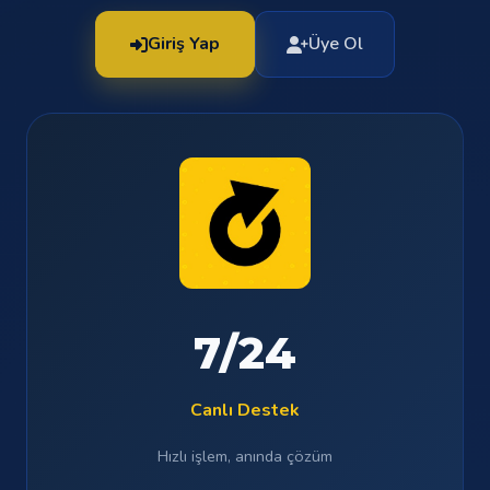
Giriş Yap
Üye Ol
7/24
Canlı Destek
Hızlı işlem, anında çözüm