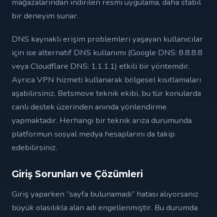
mağazalarından indirilen resmi uygulama, daha stabil
bir deneyim sunar.
DNS kaynaklı erişim problemleri yaşayan kullanıcılar
için ise alternatif DNS kullanımı (Google DNS: 8.8.8.8
veya Cloudflare DNS: 1.1.1.1) etkili bir yöntemdir.
Ayrıca VPN hizmeti kullanarak bölgesel kısıtlamaları
aşabilirsiniz. Betsmove teknik ekibi, bu tür konularda
canlı destek üzerinden anında yönlendirme
yapmaktadır. Herhangi bir teknik arıza durumunda
platformun sosyal medya hesaplarını da takip
edebilirsiniz.
Giriş Sorunları ve Çözümleri
Giriş yaparken “sayfa bulunamadı” hatası alıyorsanız
büyük olasılıkla alan adı engellenmiştir. Bu durumda