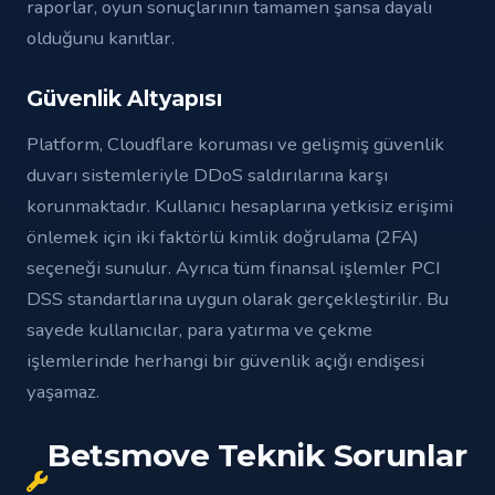
raporlar, oyun sonuçlarının tamamen şansa dayalı
olduğunu kanıtlar.
Güvenlik Altyapısı
Platform, Cloudflare koruması ve gelişmiş güvenlik
duvarı sistemleriyle DDoS saldırılarına karşı
korunmaktadır. Kullanıcı hesaplarına yetkisiz erişimi
önlemek için iki faktörlü kimlik doğrulama (2FA)
seçeneği sunulur. Ayrıca tüm finansal işlemler PCI
DSS standartlarına uygun olarak gerçekleştirilir. Bu
sayede kullanıcılar, para yatırma ve çekme
işlemlerinde herhangi bir güvenlik açığı endişesi
yaşamaz.
Betsmove Teknik Sorunlar