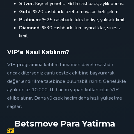
Silver:
Kişisel yönetici, %15 cashback, aylık bonus.
Gold:
%20 cashback, özel turnuvalar, hızlı çekim.
Platinum:
%25 cashback, lüks hediye, yüksek limit.
Diamond:
%30 cashback, tüm ayrıcalıklar, sınırsız
limit.
VIP’e Nasıl Katılırım?
VIP programına katılım tamamen davet esaslıdır
ancak dilerseniz canlı destek ekibine başvurarak
değerlendirilme talebinde bulunabilirsiniz. Genellikle
aylık en az 10.000 TL hacim yapan kullanıcılar VIP
ekibe alınır. Daha yüksek hacim daha hızlı yükselme
sağlar.
Betsmove Para Yatirma