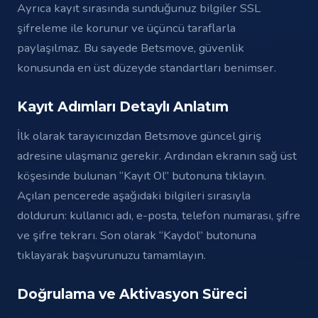
Ayrıca kayıt sırasında sunduğunuz bilgiler SSL
şifreleme ile korunur ve üçüncü taraflarla
paylaşılmaz. Bu sayede Betsmove, güvenlik
konusunda en üst düzeyde standartları benimser.
Kayıt Adımları Detaylı Anlatım
İlk olarak tarayıcınızdan Betsmove güncel giriş
adresine ulaşmanız gerekir. Ardından ekranın sağ üst
köşesinde bulunan “Kayıt Ol” butonuna tıklayın.
Açılan pencerede aşağıdaki bilgileri sırasıyla
doldurun: kullanıcı adı, e-posta, telefon numarası, şifre
ve şifre tekrarı. Son olarak “Kaydol” butonuna
tıklayarak başvurunuzu tamamlayın.
Doğrulama ve Aktivasyon Süreci