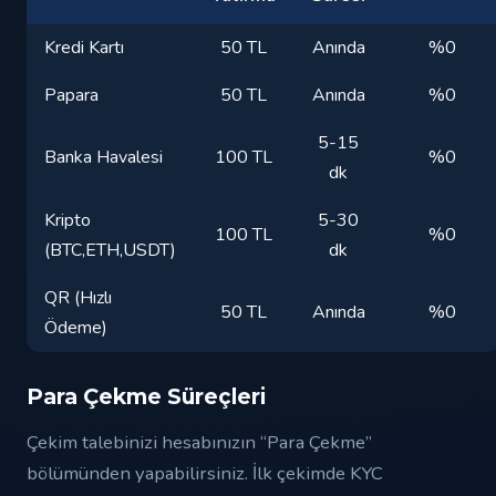
Kredi Kartı
50 TL
Anında
%0
Papara
50 TL
Anında
%0
5-15
Banka Havalesi
100 TL
%0
dk
Kripto
5-30
100 TL
%0
(BTC,ETH,USDT)
dk
QR (Hızlı
50 TL
Anında
%0
Ödeme)
Para Çekme Süreçleri
Çekim talebinizi hesabınızın “Para Çekme”
bölümünden yapabilirsiniz. İlk çekimde KYC