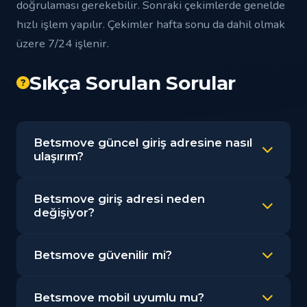
doğrulaması gerekebilir. Sonraki çekimlerde genelde
hızlı işlem yapılır. Çekimler hafta sonu da dahil olmak
üzere 7/24 işlenir.
Sıkça Sorulan Sorular
Betsmove güncel giriş adresine nasıl
ulaşırım?
Betsmove güncel giriş adresini bu sayfadaki
Betsmove giriş adresi neden
bilgilendirme içeriğinden takip edebilirsiniz. Adres
değişiyor?
değişimlerini anlık olarak buradan izleyebilirsiniz.
BTK düzenlemeleri kapsamında yasal altyapı
Betsmove güvenilir mi?
değişiklikleri yaşanmaktadır. Alan adı değişimi
kullanıcıların hesap bakiyesini veya verilerini
Evet, Betsmove uluslararası lisanslı ve denetlenen
etkilemez. Platform, kullanıcılarına her zaman
Betsmove mobil uyumlu mu?
bir platformdur. SSL şifreleme, 2FA güvenlik