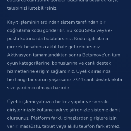
talebinizi iletebilirsiniz.
Kayıt işleminin ardından sistem tarafından bir
doğrulama kodu gönderilir. Bu kodu SMS veya e-
posta kutunuzda bulabilirsiniz. Kodu ilgili alana
girerek hesabınızı aktif hale getirebilirsiniz.
Aktivasyon tamamlandıktan sonra Betsmove’un tüm
oyun kategorilerine, bonuslarına ve canlı destek
hizmetlerine erişim sağlarsınız. Üyelik sırasında
herhangi bir sorun yaşarsanız 7/24 canlı destek ekibi
size yardımcı olmaya hazırdır.
Üyelik işlemi yalnızca bir kez yapılır ve sonraki
girişlerinizde kullanıcı adı ve şifrenizle sisteme dahil
olursunuz. Platform farklı cihazlardan girişlere izin
verir; masaüstü, tablet veya akıllı telefon fark etmez.