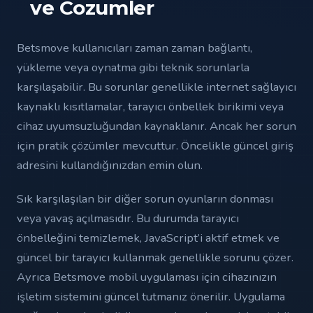
ve Cozumler
Betsmove kullanıcıları zaman zaman bağlantı,
yükleme veya oynatma gibi teknik sorunlarla
karşılaşabilir. Bu sorunlar genellikle internet sağlayıcı
kaynaklı kısıtlamalar, tarayıcı önbellek birikimi veya
cihaz uyumsuzluğundan kaynaklanır. Ancak her sorun
için pratik çözümler mevcuttur. Öncelikle güncel giriş
adresini kullandığınızdan emin olun.
Sık karşılaşılan bir diğer sorun oyunların donması
veya yavaş açılmasıdır. Bu durumda tarayıcı
önbelleğini temizlemek, JavaScript’i aktif etmek ve
güncel bir tarayıcı kullanmak genellikle sorunu çözer.
Ayrıca Betsmove mobil uygulaması için cihazınızın
işletim sistemini güncel tutmanız önerilir. Uygulama