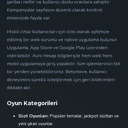
şartları nettir ve kullanıcı dostu oranlara sahiptir.
Kampanyalar sayfasını düzenli olarak kontrol
etmenizde fayda var.
Mobil cihaz kullanıcıları için özel olarak optimize
edilmiş bir web sürümü ve native uygulama bulunur.
Uygulama, App Store ve Google Play üzerinden
indirilebilir. Aynı hesap bilgileriyle hem web hem
mobil uygulamaya giriş yapabilir, tüm işlemlerinizi tek
bir yerden yönetebilirsiniz. Betsmove, kullanıcı
deneyimini sürekli iyileştirmek için geri bildirimleri
dikkate alır.
Oyun Kategorileri
Slot Oyunları:
Popüler temalar, jackpot slotları ve
yeni çıkan oyunlar.