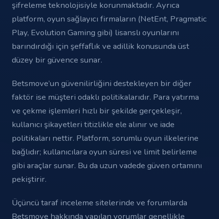
şifreleme teknolojisiyle korunmaktadır. Ayrıca
platform, oyun sağlayıcı firmaların (NetEnt, Pragmatic
Play, Evolution Gaming gibi) lisanslı oyunlarını
barındırdığı için şeffaflık ve adillik konusunda üst
düzey bir güvence sunar.
Betsmove’un güvenilirliğini destekleyen bir diğer
faktör ise müşteri odaklı politikalarıdır. Para yatırma
ve çekme işlemleri hızlı bir şekilde gerçekleşir,
kullanıcı şikayetleri titizlikle ele alınır ve iade
politikaları nettir. Platform, sorumlu oyun ilkelerine
bağlıdır; kullanıcılara oyun süresi ve limit belirleme
gibi araçlar sunar. Bu da uzun vadede güven ortamını
pekiştirir.
Üçüncü taraf inceleme sitelerinde ve forumlarda
Betsmove hakkında yapılan yorumlar genellikle