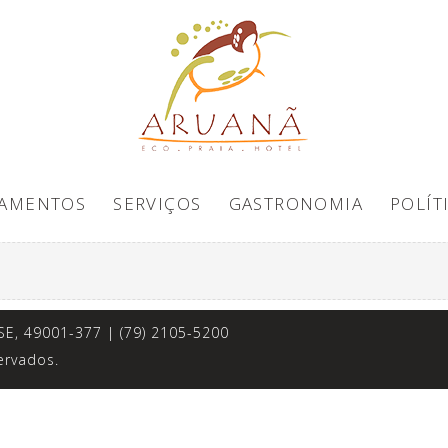
TAMENTOS
SERVIÇOS
GASTRONOMIA
POLÍT
SE, 49001-377 | (79) 2105-5200
ervados.