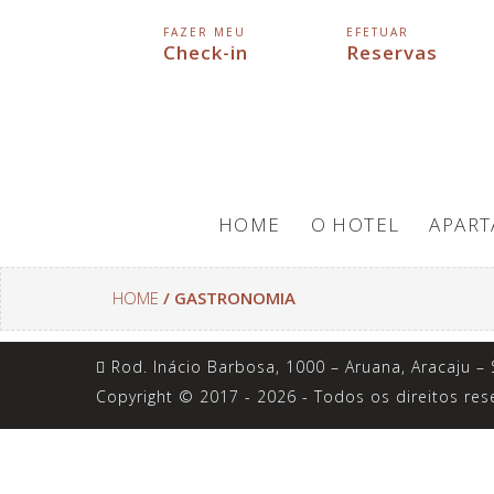
FAZER MEU
EFETUAR
Check-in
Reservas
HOME
O HOTEL
APAR
HOME
/ GASTRONOMIA
Rod. Inácio Barbosa, 1000 – Aruana, Aracaju – 
Copyright © 2017 - 2026 - Todos os direitos res