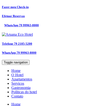
Fazer meu
Check-in
Efetuar
Reservas
WhatsApp
79 99963-8000
Telefone
79 2105-5200
WhatsApp
79 99963-8000
Toggle navigation
Home
O Hotel
Apartamentos
Serviços
Gastronomia
Políticas do hotel
Contato
Home