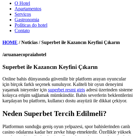
O Hotel
Apartamentos
Serviços
Gastronomia
Políticas do hotel
Contato
HOME
/ Noticias / Superbet ile Kazancın Keyfini Çıkarın
/aruanaecopraiahotel
Superbet ile Kazancın Keyfini Çıkarın
Online bahis dünyasında güvenilir bir platform arayan oyuncular
için birçok farklı seçenek sunuluyor. Kaliteli bir oyun deneyimi
yaşamak isteyenler için
superbet resmi giriş
adresi üzerinden sisteme
kolayca erişim sağlamak mümkündür. Bahis severlerin beklentilerini
karşılayan bu platform, kullanıcı dostu arayüzü ile dikkat çekiyor.
Neden Superbet Tercih Edilmeli?
Platformun sunduğu geniş oyun yelpazesi, spor bahislerinden canlı
casino odalarına kadar her zevke hitap etmektedir. Özellikle yüksek