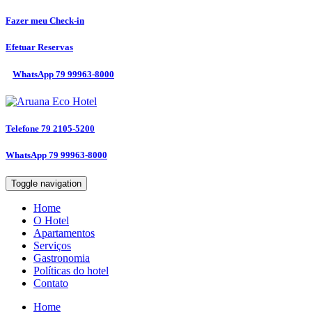
Fazer meu
Check-in
Efetuar
Reservas
WhatsApp
79 99963-8000
Telefone
79 2105-5200
WhatsApp
79 99963-8000
Toggle navigation
Home
O Hotel
Apartamentos
Serviços
Gastronomia
Políticas do hotel
Contato
Home