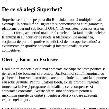
De ce să alegi Superbet?
Superbet se impune pe piața din România datorită multiplelor sale
avantaje. În primul rând, siguranța și corectitudinea sunt garantate,
platforma operând sub licență ONJN. Diversitatea jocurilor este un
alt punct forte, acoperind toate preferințele, de la fani ai păcănelelor
la entuziaști ai jocurilor de ruletă și blackjack. De asemenea,
secțiunea de pariuri sportive beneficiază de o acoperire extinsă a
evenimentelor sportive naționale și internaționale, cu cote
competitive.
Oferte și Bonusuri Exclusive
Unul dintre aspectele cele mai apreciate ale Superbet este politica sa
generoasă de bonusuri și promoții. Jucătorii noi sunt întâmpinați cu
pachete de bun venit atractive, care pot include bonusuri la depunere
sau rotiri gratuite. Pentru jucătorii fideli, există promoții regulate,
turnee exclusive și programe de loialitate ce recompensează
activitatea constantă. Aceste oferte sunt concepute pentru a
maximiza șansele de câștig și pentru a oferi o valoare adăugată
experienței de joc.