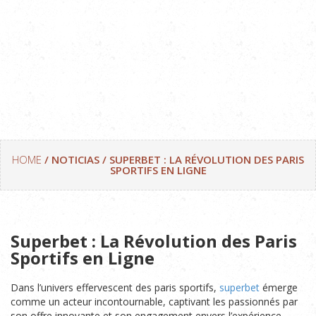
HOME
/ NOTICIAS / SUPERBET : LA RÉVOLUTION DES PARIS
SPORTIFS EN LIGNE
Superbet : La Révolution des Paris
Sportifs en Ligne
Dans l’univers effervescent des paris sportifs,
superbet
émerge
comme un acteur incontournable, captivant les passionnés par
son offre innovante et son engagement envers l’expérience