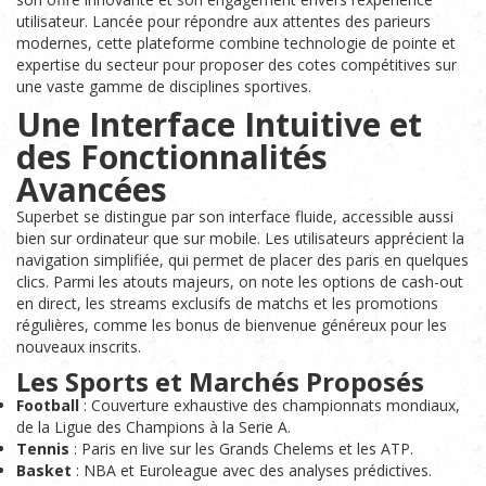
utilisateur. Lancée pour répondre aux attentes des parieurs
modernes, cette plateforme combine technologie de pointe et
expertise du secteur pour proposer des cotes compétitives sur
une vaste gamme de disciplines sportives.
Une Interface Intuitive et
des Fonctionnalités
Avancées
Superbet se distingue par son interface fluide, accessible aussi
bien sur ordinateur que sur mobile. Les utilisateurs apprécient la
navigation simplifiée, qui permet de placer des paris en quelques
clics. Parmi les atouts majeurs, on note les options de cash-out
en direct, les streams exclusifs de matchs et les promotions
régulières, comme les bonus de bienvenue généreux pour les
nouveaux inscrits.
Les Sports et Marchés Proposés
Football
: Couverture exhaustive des championnats mondiaux,
de la Ligue des Champions à la Serie A.
Tennis
: Paris en live sur les Grands Chelems et les ATP.
Basket
: NBA et Euroleague avec des analyses prédictives.