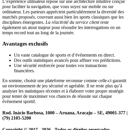
L’expérience utilisateur repose sur une architecture intuitive conçue
pour faciliter la navigation, que vous soyez sur mobile ou sur
ordinateur. Les parieurs apprécient particulièrement la diversité des
marchés proposés, couvrant aussi bien les sports classiques que les
disciplines émergentes.
La réactivité du service client
reste
également un atout majeur pour résoudre les interrogations en un
temps record tout au long de la journée.
Avantages exclusifs
Un vaste catalogue de sports et d’événements en direct.
Des outils statistiques avancés pour affiner vos prédictions.
Une sécurité renforcée pour toutes vos transactions
financières.
En somme, choisir une plateforme reconnue comme celle-ci garantit
un environnement de jeu sécurisé et agréable. Il ne reste plus qu’à
analyser les statistiques récentes et à élaborer votre propre stratégie
pour tenter de maximiser vos chances de réussite sur chaque
événement sportif.
Rod. Inácio Barbosa, 1000 – Aruana, Aracaju – SE, 49001-377 |
(79) 2105-5200
Copyright © 2017 - 2026 - Todos os direitos reservados.