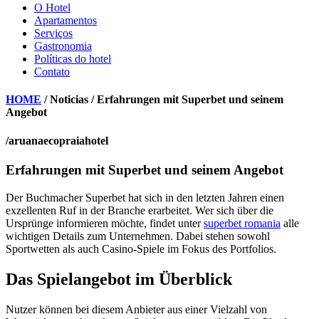
O Hotel
Apartamentos
Serviços
Gastronomia
Políticas do hotel
Contato
HOME
/ Noticias / Erfahrungen mit Superbet und seinem
Angebot
/aruanaecopraiahotel
Erfahrungen mit Superbet und seinem Angebot
Der Buchmacher Superbet hat sich in den letzten Jahren einen
exzellenten Ruf in der Branche erarbeitet. Wer sich über die
Ursprünge informieren möchte, findet unter
superbet romania
alle
wichtigen Details zum Unternehmen. Dabei stehen sowohl
Sportwetten als auch Casino-Spiele im Fokus des Portfolios.
Das Spielangebot im Überblick
Nutzer können bei diesem Anbieter aus einer Vielzahl von