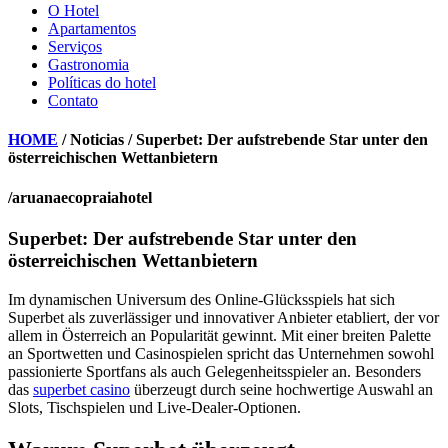
O Hotel
Apartamentos
Serviços
Gastronomia
Políticas do hotel
Contato
HOME
/ Noticias / Superbet: Der aufstrebende Star unter den
österreichischen Wettanbietern
/aruanaecopraiahotel
Superbet: Der aufstrebende Star unter den
österreichischen Wettanbietern
Im dynamischen Universum des Online-Glücksspiels hat sich
Superbet als zuverlässiger und innovativer Anbieter etabliert, der vor
allem in Österreich an Popularität gewinnt. Mit einer breiten Palette
an Sportwetten und Casinospielen spricht das Unternehmen sowohl
passionierte Sportfans als auch Gelegenheitsspieler an. Besonders
das
superbet casino
überzeugt durch seine hochwertige Auswahl an
Slots, Tischspielen und Live-Dealer-Optionen.