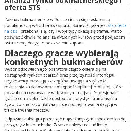
Analiza rynku bukmacherskiego i
oferta STS
Zakłady bukmacherskie w Polsce cieszą się niesłabnącą
popularnością wśród fanów sportu. Sprawdź, jaka jest
sts oferta
na dziś
i przekonaj się, czy Twoje typy okażą się trafne. Warto
poświęcić chwilę na analizę aktualnych kursów przed podjęciem
ostatecznej decyzji o postawieniu kuponu.
Dlaczego gracze wybierają
konkretnych bukmacherów
Wybór odpowiedniego operatora często opiera się na
dostępnych rynkach zdarzeń oraz przejrzystości interfejsu.
Użytkownicy zwracają szczególną uwagę na szybkość
rozliczania zakładów oraz dostępność aplikacji mobilnej, która
pozwala na obstawianie w dowolnym miejscu. Profesjonalni
gracze cenią sobie także dostęp do statystyk i transmisji na
żywo, co znacząco ułatwia proces podejmowania decyzji w
trakcie trwania meczów.
Odpowiedzialna gra pozostaje najważniejszym aspektem każdej
przygody z bukmacherką. Zawsze należy ustalać limity
finansowe i traktować obstawianie jako formę rozrywki, a nie