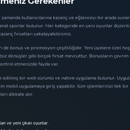
lmeniz Gerekenler
 zamanda kullanıcılarına kazanç ve eğlenceyi bir arada sunan
sanal sporlar bulunur. Her kategoride en yeni oyunlar düzenli
zanç fırsatları yakalayabilirsiniz.
ri de bonus ve promosyon çeşitliliğidir. Yeni üyelere özel h
siz dönüşler gibi birçok fırsat mevcuttur. Bonusların çevrim ş
kontrol etmenizde fayda var.
imize edilmiş bir web sürümü ve native uygulama bulunur. Uyg
em mobil uygulamaya giriş yapabilir, tüm işlemlerinizi tek bir
eri dikkate alır.
arı ve yeni çıkan oyunlar.