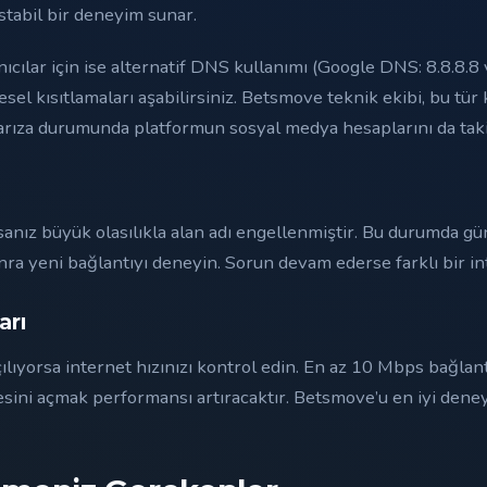
stabil bir deneyim sunar.
ılar için ise alternatif DNS kullanımı (Google DNS: 8.8.8.8 v
el kısıtlamaları aşabilirsiniz. Betsmove teknik ekibi, bu tür
rıza durumunda platformun sosyal medya hesaplarını da takip
sanız büyük olasılıkla alan adı engellenmiştir. Bu durumda g
nra yeni bağlantıyı deneyin. Sorun devam ederse farklı bir int
arı
lıyorsa internet hızınızı kontrol edin. En az 10 Mbps bağlantı
esini açmak performansı artıracaktır. Betsmove’u en iyi dene