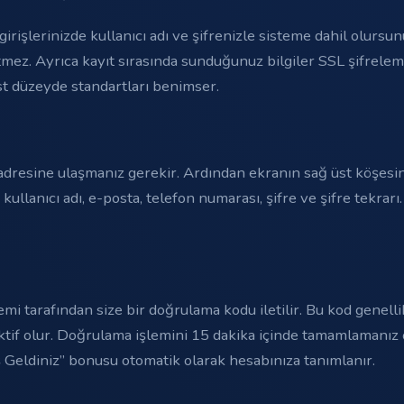
girişlerinizde kullanıcı adı ve şifrenizle sisteme dahil olursun
 etmez. Ayrıca kayıt sırasında sunduğunuz bilgiler SSL şifrele
t düzeyde standartları benimser.
 adresine ulaşmanız gerekir. Ardından ekranın sağ üst köşesin
 kullanıcı adı, e-posta, telefon numarası, şifre ve şifre tekra
i tarafından size bir doğrulama kodu iletilir. Bu kod genelli
tif olur. Doğrulama işlemini 15 dakika içinde tamamlamanız ön
 Geldiniz” bonusu otomatik olarak hesabınıza tanımlanır.