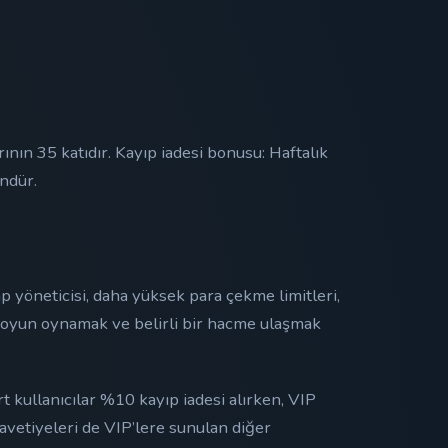
nın 35 katıdır. Kayıp iadesi bonusu: Haftalık
ündür.
ap yöneticisi, daha yüksek para çekme limitleri,
li oyun oynamak ve belirli bir hacme ulaşmak
 kullanıcılar %10 kayıp iadesi alırken, VIP
avetiyeleri de VIP’lere sunulan diğer