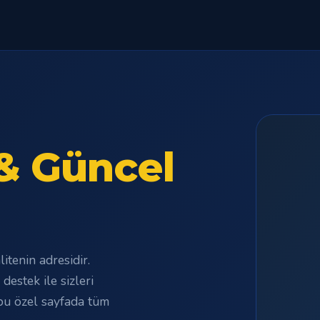
 & Güncel
tenin adresidir.
destek ile sizleri
 bu özel sayfada tüm