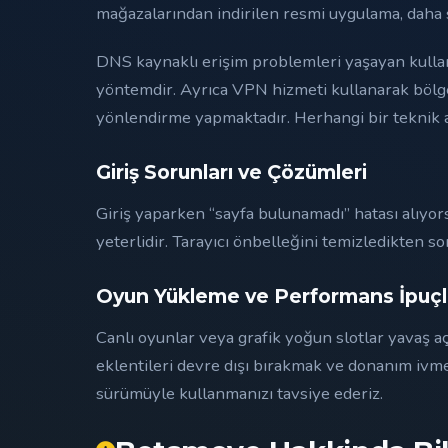
mağazalarından indirilen resmi uygulama, daha 
DNS kaynaklı erişim problemleri yaşayan kullanıc
yöntemdir. Ayrıca VPN hizmeti kullanarak bölges
yönlendirme yapmaktadır. Herhangi bir teknik a
Giriş Sorunları ve Çözümleri
Giriş yaparken “sayfa bulunamadı” hatası alıyor
yeterlidir. Tarayıcı önbelleğini temizledikten so
Oyun Yükleme ve Performans İpuçl
Canlı oyunlar veya grafik yoğun slotlar yavaş açı
eklentileri devre dışı bırakmak ve donanım ivm
sürümüyle kullanmanızı tavsiye ederiz.