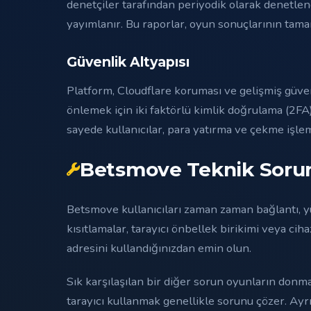
denetçiler tarafından periyodik olarak denetlend
yayımlanır. Bu raporlar, oyun sonuçlarının tama
Güvenlik Altyapısı
Platform, Cloudflare koruması ve gelişmiş güvenl
önlemek için iki faktörlü kimlik doğrulama (2FA
sayede kullanıcılar, para yatırma ve çekme işle
Betsmove Teknik Sorun
Betsmove kullanıcıları zaman zaman bağlantı, yü
kısıtlamalar, tarayıcı önbellek birikimi veya c
adresini kullandığınızdan emin olun.
Sık karşılaşılan bir diğer sorun oyunların donma
tarayıcı kullanmak genellikle sorunu çözer. Ayr