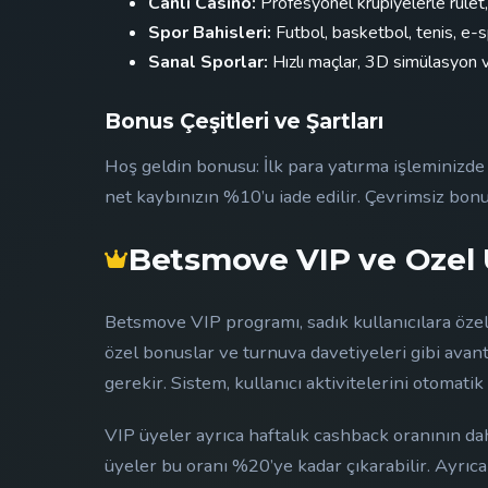
Canlı Casino:
Profesyonel krupiyelerle rulet,
Spor Bahisleri:
Futbol, basketbol, tenis, e-s
Sanal Sporlar:
Hızlı maçlar, 3D simülasyon v
Bonus Çeşitleri ve Şartları
Hoş geldin bonusu: İlk para yatırma işleminizde
net kaybınızın %10’u iade edilir. Çevrimsiz bonu
Betsmove VIP ve Ozel 
Betsmove VIP programı, sadık kullanıcılara özel 
özel bonuslar ve turnuva davetiyeleri gibi avan
gerekir. Sistem, kullanıcı aktivitelerini otomati
VIP üyeler ayrıca haftalık cashback oranının da
üyeler bu oranı %20’ye kadar çıkarabilir. Ayrıc