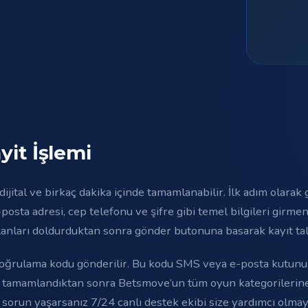
it İşlemi
ital ve birkaç dakika içinde tamamlanabilir. İlk adım olarak 
e-posta adresi, cep telefonu ve şifre gibi temel bilgileri gi
anları doldurduktan sonra gönder butonuna basarak kayıt talebi
doğrulama kodu gönderilir. Bu kodu SMS veya e-posta kutunuzda
yon tamamlandıktan sonra Betsmove’un tüm oyun kategorilerine
r sorun yaşarsanız 7/24 canlı destek ekibi size yardımcı olmay