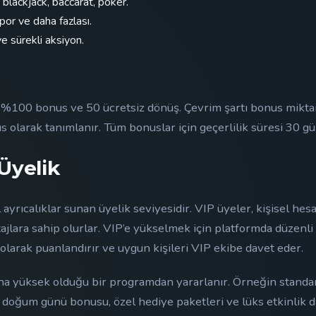
 blackjack, baccarat, poker.
por ve daha fazlası.
e sürekli aksiyon.
 %100 bonus ve 50 ücretsiz dönüş. Çevrim şartı bonus miktarı
s olarak tanımlanır. Tüm bonuslar için geçerlilik süresi 30 g
Üyelik
ayrıcalıklar sunan üyelik seviyesidir. VIP üyeler, kişisel hes
tajlara sahip olurlar. VIP’e yükselmek için platformda düzen
k olarak puanlandırır ve uygun kişileri VIP ekibe davet eder.
ha yüksek olduğu bir programdan yararlanır. Örneğin standart
a doğum günü bonusu, özel hediye paketleri ve lüks etkinlik d