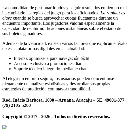
La comodidad de gestionar fondos y seguir resultados en tiempo real
ha cambiado las reglas del juego para los aficionados.
La rapidez es
clave
cuando se busca aprovechar cuotas fluctuantes durante un
encuentro importante. Los jugadores valoran especialmente la
capacidad de recibir notificaciones instantáneas sobre el estado de
sus boletos ganadores.
Además de la velocidad, existen varios factores que explican el éxito
de estas plataformas digitales en la actualidad:
Interfaz optimizada para navegación táctil
Acceso exclusivo a promociones diarias
Soporte técnico integrado mediante chat
Al elegir un entorno seguro, los usuarios pueden concentrarse
plenamente en analizar estadísticas y desarrollar sus propias
estrategias de predicción con mayor tranquilidad.
Rod. Inácio Barbosa, 1000 – Aruana, Aracaju – SE, 49001-377 |
(79) 2105-5200
Copyright © 2017 - 2026 - Todos os direitos reservados.