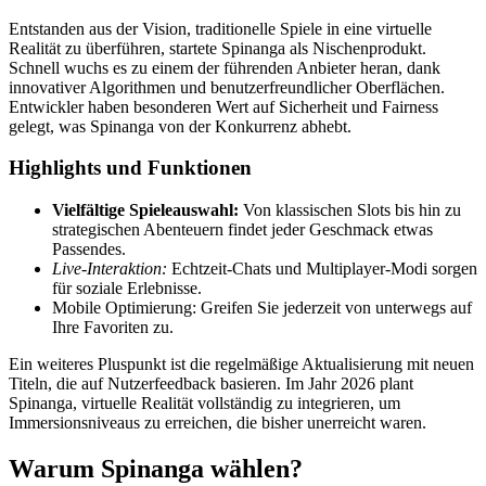
Entstanden aus der Vision, traditionelle Spiele in eine virtuelle
Realität zu überführen, startete Spinanga als Nischenprodukt.
Schnell wuchs es zu einem der führenden Anbieter heran, dank
innovativer Algorithmen und benutzerfreundlicher Oberflächen.
Entwickler haben besonderen Wert auf Sicherheit und Fairness
gelegt, was Spinanga von der Konkurrenz abhebt.
Highlights und Funktionen
Vielfältige Spieleauswahl:
Von klassischen Slots bis hin zu
strategischen Abenteuern findet jeder Geschmack etwas
Passendes.
Live-Interaktion:
Echtzeit-Chats und Multiplayer-Modi sorgen
für soziale Erlebnisse.
Mobile Optimierung: Greifen Sie jederzeit von unterwegs auf
Ihre Favoriten zu.
Ein weiteres Pluspunkt ist die regelmäßige Aktualisierung mit neuen
Titeln, die auf Nutzerfeedback basieren. Im Jahr 2026 plant
Spinanga, virtuelle Realität vollständig zu integrieren, um
Immersionsniveaus zu erreichen, die bisher unerreicht waren.
Warum Spinanga wählen?