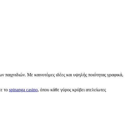
ν παιχνιδιών. Με καινοτόμες ιδέες και υψηλής ποιότητας γραφικά,
τε το
spinanga casino
, όπου κάθε γύρος κρύβει ατελείωτες