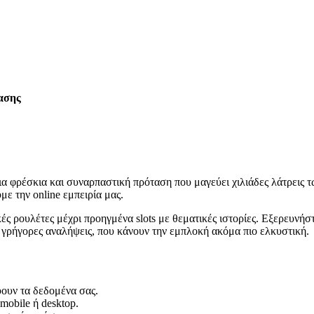
δασης
α φρέσκια και συναρπαστική πρόταση που μαγεύει χιλιάδες λάτρεις τω
ε την online εμπειρία μας.
κές ρουλέτες μέχρι προηγμένα slots με θεματικές ιστορίες. Εξερευνήσ
ις γρήγορες αναλήψεις, που κάνουν την εμπλοκή ακόμα πιο ελκυστική.
ουν τα δεδομένα σας.
mobile ή desktop.