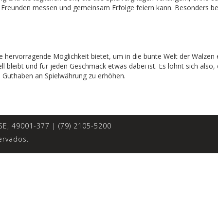
it Freunden messen und gemeinsam Erfolge feiern kann. Besonders bel
 hervorragende Möglichkeit bietet, um in die bunte Welt der Walzen
uell bleibt und für jeden Geschmack etwas dabei ist. Es lohnt sich als
ne Guthaben an Spielwährung zu erhöhen.
SE, 49001-377 | (79) 2105-5200
ervados.