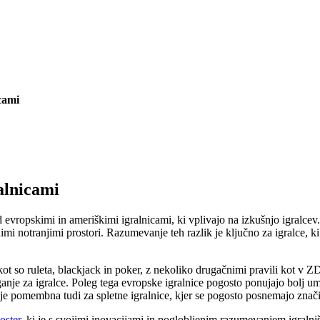
cami
alnicami
med evropskimi in ameriškimi igralnicami, ki vplivajo na izkušnjo igralce
i notranjimi prostori. Razumevanje teh razlik je ključno za igralce, ki ž
kot so ruleta, blackjack in poker, z nekoliko drugačnimi pravili kot v 
ganje za igralce. Poleg tega evropske igralnice pogosto ponujajo bolj 
a je pomembna tudi za spletne igralnice, kjer se pogosto posnemajo znači
oster
, ki je s svojimi inovacijami in poglobljenim razumevanjem igraln