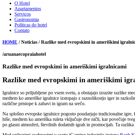
O Hotel
Apartamentos
Serviços
Gastronomia
Políticas do hotel
Contato
HOME
/ Noticias / Razlike med evropskimi in ameriškimi igralni
/aruanaecopraiahotel
Razlike med evropskimi in ameriškimi igralnicami
Razlike med evropskimi in ameriškimi igr
Igralnice so priljubljene po vsem svetu, a obstajajo izrazite razlike 
medtem ko ameriške igralnice izstopajo z raznolikostjo iger in razkošnim
različne pristope k zabavi in igram na srečo.
Na splošno evropske igralnice pogosto poudarjajo tradicionalne igre, 
hiše, medtem ko ameriška ruleta vključuje dve ničli, kar povečuje tve
po glasni atmosferi, številnih dodatnih igrah in promocijah. Ta razlik
Med vplivnimi osebnostmi v svetu iGaming industrije izstopa
Raph K