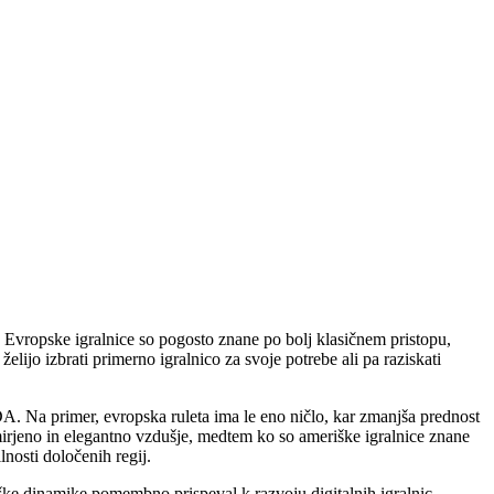
v. Evropske igralnice so pogosto znane po bolj klasičnem pristopu,
elijo izbrati primerno igralnico za svoje potrebe ali pa raziskati
ZDA. Na primer, evropska ruleta ima le eno ničlo, kar zmanjša prednost
umirjeno in elegantno vzdušje, medtem ko so ameriške igralnice znane
lnosti določenih regij.
iške dinamike pomembno prispeval k razvoju digitalnih igralnic.