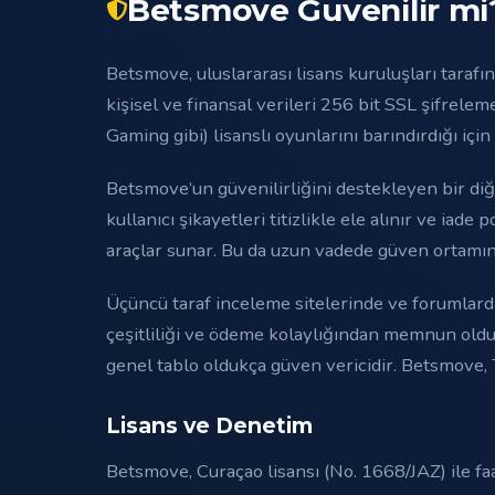
Betsmove Guvenilir mi
Betsmove, uluslararası lisans kuruluşları taraf
kişisel ve finansal verileri 256 bit SSL şifrele
Gaming gibi) lisanslı oyunlarını barındırdığı içi
Betsmove’un güvenilirliğini destekleyen bir diğer
kullanıcı şikayetleri titizlikle ele alınır ve iade
araçlar sunar. Bu da uzun vadede güven ortamını
Üçüncü taraf inceleme sitelerinde ve forumlarda
çeşitliliği ve ödeme kolaylığından memnun olduk
genel tablo oldukça güven vericidir. Betsmove, T
Lisans ve Denetim
Betsmove, Curaçao lisansı (No. 1668/JAZ) ile fa