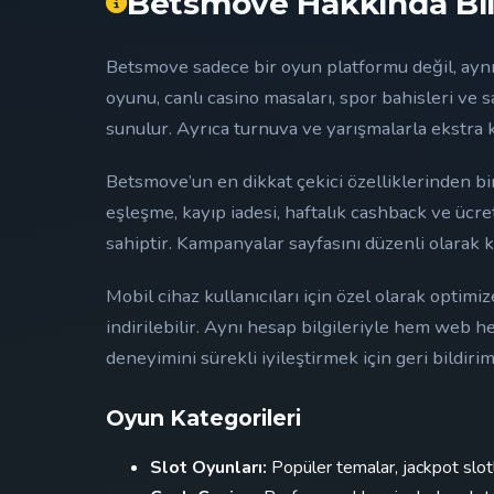
Betsmove Hakkinda Bi
Betsmove sadece bir oyun platformu değil, aynı
oyunu, canlı casino masaları, spor bahisleri ve 
sunulur. Ayrıca turnuva ve yarışmalarla ekstra ka
Betsmove’un en dikkat çekici özelliklerinden bi
eşleşme, kayıp iadesi, haftalık cashback ve ücret
sahiptir. Kampanyalar sayfasını düzenli olarak 
Mobil cihaz kullanıcıları için özel olarak opt
indirilebilir. Aynı hesap bilgileriyle hem web h
deneyimini sürekli iyileştirmek için geri bildiriml
Oyun Kategorileri
Slot Oyunları:
Popüler temalar, jackpot slotl