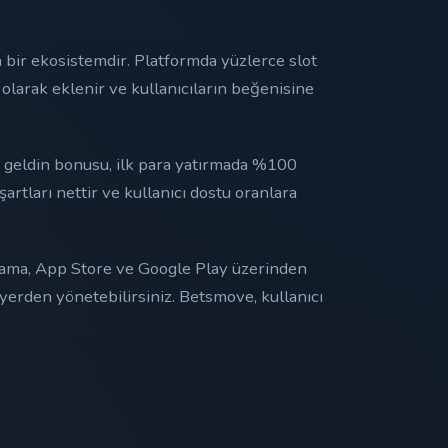
 bir ekosistemdir. Platformda yüzlerce slot
 olarak eklenir ve kullanıcıların beğenisine
oş geldin bonusu, ilk para yatırmada %100
artları nettir ve kullanıcı dostu oranlara
ulama, App Store ve Google Play üzerinden
 yerden yönetebilirsiniz. Betsmove, kullanıcı