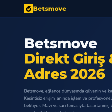
Betsmove
Betsmove
Direkt Giriş
Adres 2026
Betsmove, eğlence dünyasında güvenin ve kali
Kesintisiz erişim, anında işlem ve profesyonel 
bekliyor. Mavi ve sarı temasıyla tasarlanmış