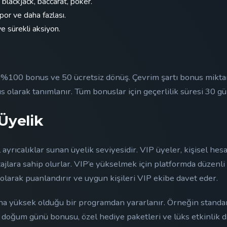
 blackjack, baccarat, poker.
por ve daha fazlası.
e sürekli aksiyon.
 %100 bonus ve 50 ücretsiz dönüş. Çevrim şartı bonus miktarı
s olarak tanımlanır. Tüm bonuslar için geçerlilik süresi 30 g
Üyelik
ayrıcalıklar sunan üyelik seviyesidir. VIP üyeler, kişisel hes
tajlara sahip olurlar. VIP’e yükselmek için platformda düzen
k olarak puanlandırır ve uygun kişileri VIP ekibe davet eder.
ha yüksek olduğu bir programdan yararlanır. Örneğin standart
a doğum günü bonusu, özel hediye paketleri ve lüks etkinlik d