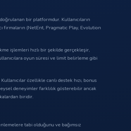
doğrulanan bir platformdur. Kullanıcıların
cı firmaların (NetEnt, Pragmatic Play, Evolution
me işlemleri hızlı bir şekilde gerçekleşir,
kullanıcılara oyun süresi ve limit belirleme gibi
llanıcılar özellikle canlı destek hızı, bonus
eysel deneyimler farklılık gösterebilir ancak
alardan biridir.
üzenlemelere tabi olduğunu ve bağımsız