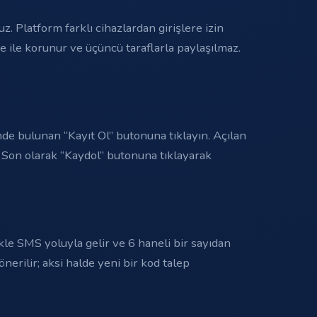
uz. Platform farklı cihazlardan girişlere izin
me ile korunur ve üçüncü taraflarla paylaşılmaz.
de bulunan “Kayıt Ol” butonuna tıklayın. Açılan
rı. Son olarak “Kaydol” butonuna tıklayarak
kle SMS yoluyla gelir ve 6 haneli bir sayıdan
erilir; aksi halde yeni bir kod talep