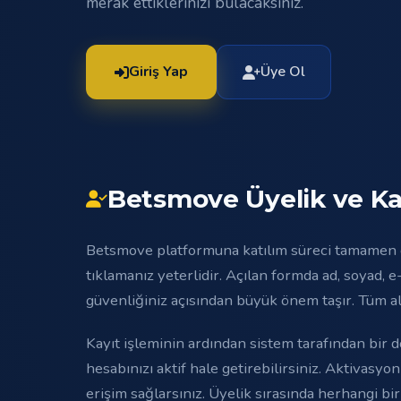
merak ettiklerinizi bulacaksınız.
Giriş Yap
Üye Ol
Betsmove Üyelik ve Kay
Betsmove platformuna katılım süreci tamamen dij
tıklamanız yeterlidir. Açılan formda ad, soyad, 
güvenliğiniz açısından büyük önem taşır. Tüm al
Kayıt işleminin ardından sistem tarafından bir 
hesabınızı aktif hale getirebilirsiniz. Aktivas
erişim sağlarsınız. Üyelik sırasında herhangi bi