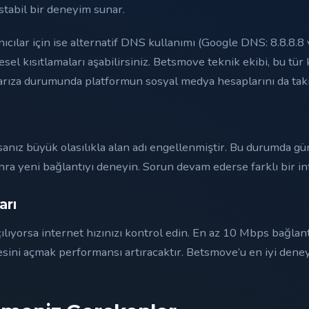
stabil bir deneyim sunar.
ılar için ise alternatif DNS kullanımı (Google DNS: 8.8.8.8 v
el kısıtlamaları aşabilirsiniz. Betsmove teknik ekibi, bu tür
rıza durumunda platformun sosyal medya hesaplarını da takip
sanız büyük olasılıkla alan adı engellenmiştir. Bu durumda g
nra yeni bağlantıyı deneyin. Sorun devam ederse farklı bir int
arı
lıyorsa internet hızınızı kontrol edin. En az 10 Mbps bağlantı
esini açmak performansı artıracaktır. Betsmove’u en iyi dene