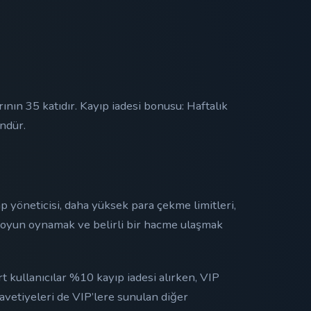
nın 35 katıdır. Kayıp iadesi bonusu: Haftalık
ündür.
ap yöneticisi, daha yüksek para çekme limitleri,
li oyun oynamak ve belirli bir hacme ulaşmak
 kullanıcılar %10 kayıp iadesi alırken, VIP
avetiyeleri de VIP’lere sunulan diğer