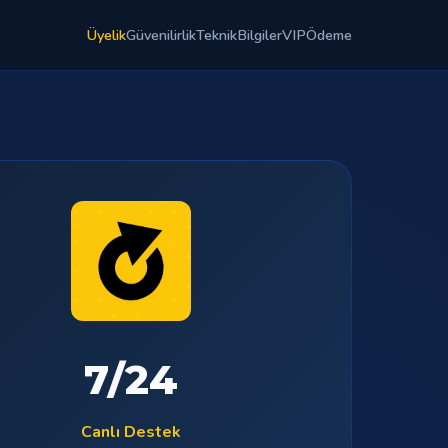
Üyelik
Güvenilirlik
Teknik
Bilgiler
VIP
Ödeme
7/24
Canlı Destek