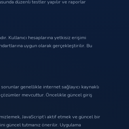
sunda düzenli testler yapılır ve raporlar
r. Kullanıcı hesaplarına yetkisiz erişimi
dartlarına uygun olarak gerçekleştirilir. Bu
sorunlar genellikle internet sağlayıcı kaynaklı
k çözümler mevcuttur. Öncelikle güncel giriş
mizlemek, JavaScript’i aktif etmek ve güncel bir
ini güncel tutmanız önerilir. Uygulama