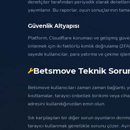
denetçiler tarafından periyodik olarak denetlend
yayımlanır. Bu raporlar, oyun sonuçlarının tama
Güvenlik Altyapısı
Platform, Cloudflare koruması ve gelişmiş güvenl
önlemek için iki faktörlü kimlik doğrulama (2FA
sayede kullanıcılar, para yatırma ve çekme işle
Betsmove Teknik Sorun
Betsmove kullanıcıları zaman zaman bağlantı, yü
kısıtlamalar, tarayıcı önbellek birikimi veya c
adresini kullandığınızdan emin olun.
Sık karşılaşılan bir diğer sorun oyunların donma
tarayıcı kullanmak genellikle sorunu çözer. Ayr