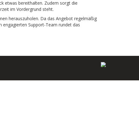
ack etwas bereithalten. Zudem sorgt die
zeit im Vordergrund steht.
ionen herauszuholen. Da das Angebot regelmäßig
nem engagierten Support-Team rundet das