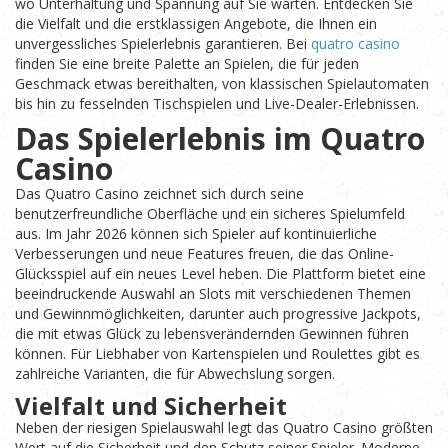
wo Unterhaltung und Spannung auf Sie warten. Entdecken Sie
die Vielfalt und die erstklassigen Angebote, die Ihnen ein
unvergessliches Spielerlebnis garantieren. Bei
quatro casino
finden Sie eine breite Palette an Spielen, die für jeden
Geschmack etwas bereithalten, von klassischen Spielautomaten
bis hin zu fesselnden Tischspielen und Live-Dealer-Erlebnissen.
Das Spielerlebnis im Quatro
Casino
Das Quatro Casino zeichnet sich durch seine
benutzerfreundliche Oberfläche und ein sicheres Spielumfeld
aus. Im Jahr 2026 können sich Spieler auf kontinuierliche
Verbesserungen und neue Features freuen, die das Online-
Glücksspiel auf ein neues Level heben. Die Plattform bietet eine
beeindruckende Auswahl an Slots mit verschiedenen Themen
und Gewinnmöglichkeiten, darunter auch progressive Jackpots,
die mit etwas Glück zu lebensverändernden Gewinnen führen
können. Für Liebhaber von Kartenspielen und Roulettes gibt es
zahlreiche Varianten, die für Abwechslung sorgen.
Vielfalt und Sicherheit
Neben der riesigen Spielauswahl legt das Quatro Casino größten
Wert auf die Sicherheit und den Schutz seiner Spieler. Moderne