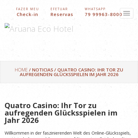
FAZER MEU
EFETUAR
WHATSAPP
To
Check-in
Reservas
79 99963-8000
nav
HOME
/ NOTICIAS / QUATRO CASINO: IHR TOR ZU
AUFREGENDEN GLÜCKSSPIELEN IM JAHR 2026
Quatro Casino: Ihr Tor zu
aufregenden Glücksspielen im
Jahr 2026
Willkommen in der faszinierenden Welt des Online-Glücksspiels,