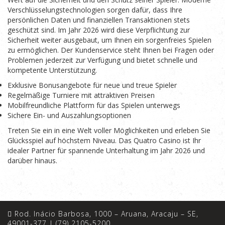
Verschlüsselungstechnologien sorgen dafür, dass Ihre
persönlichen Daten und finanziellen Transaktionen stets
geschützt sind. Im Jahr 2026 wird diese Verpflichtung zur
Sicherheit weiter ausgebaut, um Ihnen ein sorgenfreies Spielen
zu ermöglichen. Der Kundenservice steht Ihnen bei Fragen oder
Problemen jederzeit zur Verfügung und bietet schnelle und
kompetente Unterstützung.
Exklusive Bonusangebote für neue und treue Spieler
Regelmäßige Turniere mit attraktiven Preisen
Mobilfreundliche Plattform für das Spielen unterwegs
Sichere Ein- und Auszahlungsoptionen
Treten Sie ein in eine Welt voller Möglichkeiten und erleben Sie
Glücksspiel auf höchstem Niveau. Das Quatro Casino ist Ihr
idealer Partner für spannende Unterhaltung im Jahr 2026 und
darüber hinaus.
Rod. Inácio Barbosa, 1000 – Aruana, Aracaju – SE,
49001-377 | (79) 2105-5200