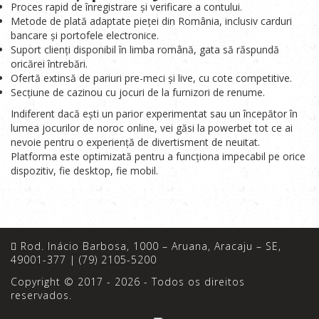
Proces rapid de înregistrare și verificare a contului.
Metode de plată adaptate pieței din România, inclusiv carduri
bancare și portofele electronice.
Suport clienți disponibil în limba română, gata să răspundă
oricărei întrebări.
Ofertă extinsă de pariuri pre-meci și live, cu cote competitive.
Secțiune de cazinou cu jocuri de la furnizori de renume.
Indiferent dacă ești un parior experimentat sau un începător în
lumea jocurilor de noroc online, vei găsi la powerbet tot ce ai
nevoie pentru o experiență de divertisment de neuitat.
Platforma este optimizată pentru a funcționa impecabil pe orice
dispozitiv, fie desktop, fie mobil.
Rod. Inácio Barbosa, 1000 – Aruana, Aracaju – SE,
49001-377 | (79) 2105-5200
Copyright © 2017 - 2026 - Todos os direitos
reservados.