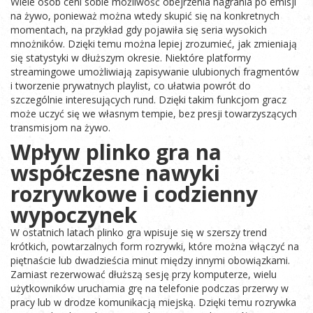
Wiele osób ceni sobie możliwość obejrzenia nagrania po emisji
na żywo, ponieważ można wtedy skupić się na konkretnych
momentach, na przykład gdy pojawiła się seria wysokich
mnożników. Dzięki temu można lepiej zrozumieć, jak zmieniają
się statystyki w dłuższym okresie. Niektóre platformy
streamingowe umożliwiają zapisywanie ulubionych fragmentów
i tworzenie prywatnych playlist, co ułatwia powrót do
szczególnie interesujących rund. Dzięki takim funkcjom gracz
może uczyć się we własnym tempie, bez presji towarzyszących
transmisjom na żywo.
Wpływ plinko gra na
współczesne nawyki
rozrywkowe i codzienny
wypoczynek
W ostatnich latach plinko gra wpisuje się w szerszy trend
krótkich, powtarzalnych form rozrywki, które można włączyć na
piętnaście lub dwadzieścia minut między innymi obowiązkami.
Zamiast rezerwować dłuższą sesję przy komputerze, wielu
użytkowników uruchamia grę na telefonie podczas przerwy w
pracy lub w drodze komunikacją miejską. Dzięki temu rozrywka