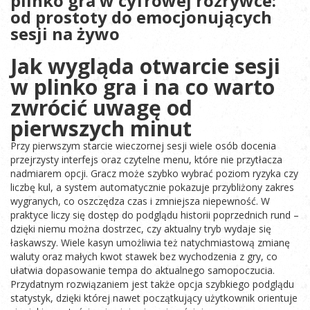
plinko gra w cyfrowej rozrywce:
od prostoty do emocjonujących
sesji na żywo
Jak wygląda otwarcie sesji
w plinko gra i na co warto
zwrócić uwagę od
pierwszych minut
Przy pierwszym starcie wieczornej sesji wiele osób docenia
przejrzysty interfejs oraz czytelne menu, które nie przytłacza
nadmiarem opcji. Gracz może szybko wybrać poziom ryzyka czy
liczbę kul, a system automatycznie pokazuje przybliżony zakres
wygranych, co oszczędza czas i zmniejsza niepewność. W
praktyce liczy się dostęp do podglądu historii poprzednich rund –
dzięki niemu można dostrzec, czy aktualny tryb wydaje się
łaskawszy. Wiele kasyn umożliwia też natychmiastową zmianę
waluty oraz małych kwot stawek bez wychodzenia z gry, co
ułatwia dopasowanie tempa do aktualnego samopoczucia.
Przydatnym rozwiązaniem jest także opcja szybkiego podglądu
statystyk, dzięki której nawet początkujący użytkownik orientuje