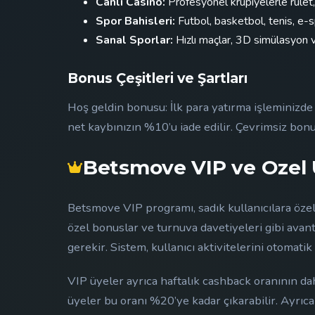
Canlı Casino:
Profesyonel krupiyelerle rulet,
Spor Bahisleri:
Futbol, basketbol, tenis, e-s
Sanal Sporlar:
Hızlı maçlar, 3D simülasyon v
Bonus Çeşitleri ve Şartları
Hoş geldin bonusu: İlk para yatırma işleminizde
net kaybınızın %10’u iade edilir. Çevrimsiz bonu
Betsmove VIP ve Ozel 
Betsmove VIP programı, sadık kullanıcılara özel 
özel bonuslar ve turnuva davetiyeleri gibi avan
gerekir. Sistem, kullanıcı aktivitelerini otomati
VIP üyeler ayrıca haftalık cashback oranının da
üyeler bu oranı %20’ye kadar çıkarabilir. Ayrıc