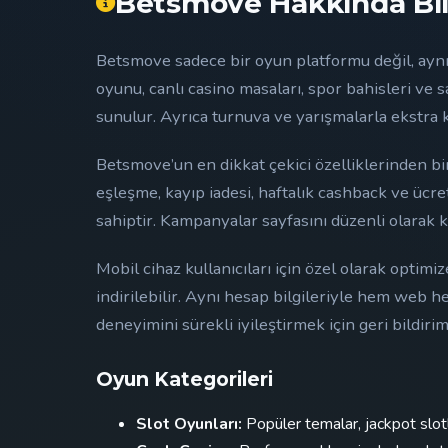
Betsmove Hakkinda Bi
Betsmove sadece bir oyun platformu değil, aynı
oyunu, canlı casino masaları, spor bahisleri ve 
sunulur. Ayrıca turnuva ve yarışmalarla ekstra ka
Betsmove’un en dikkat çekici özelliklerinden bi
eşleşme, kayıp iadesi, haftalık cashback ve ücret
sahiptir. Kampanyalar sayfasını düzenli olarak 
Mobil cihaz kullanıcıları için özel olarak opt
indirilebilir. Aynı hesap bilgileriyle hem web h
deneyimini sürekli iyileştirmek için geri bildiriml
Oyun Kategorileri
Slot Oyunları:
Popüler temalar, jackpot slotl