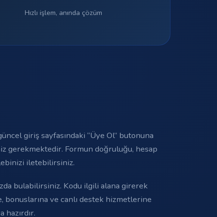
Hızlı işlem, anında çözüm
güncel giriş sayfasındaki “Üye Ol” butonuna
rmeniz gerekmektedir. Formun doğruluğu, hesap
nizi iletebilirsiniz.
 bulabilirsiniz. Kodu ilgili alana girerek
, bonuslarına ve canlı destek hizmetlerine
a hazırdır.