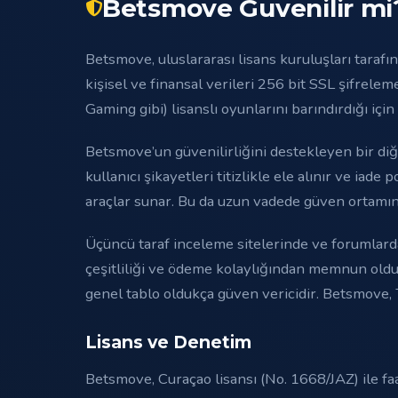
Betsmove Guvenilir mi
Betsmove, uluslararası lisans kuruluşları taraf
kişisel ve finansal verileri 256 bit SSL şifrele
Gaming gibi) lisanslı oyunlarını barındırdığı içi
Betsmove’un güvenilirliğini destekleyen bir diğer
kullanıcı şikayetleri titizlikle ele alınır ve iade
araçlar sunar. Bu da uzun vadede güven ortamını
Üçüncü taraf inceleme sitelerinde ve forumlarda
çeşitliliği ve ödeme kolaylığından memnun olduk
genel tablo oldukça güven vericidir. Betsmove, T
Lisans ve Denetim
Betsmove, Curaçao lisansı (No. 1668/JAZ) ile fa