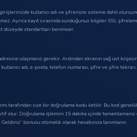
girişlerinizde kullanıcı adı ve şifrenizle sisteme dahil olursun
 etmez. Ayrıca kayıt sırasında sunduğunuz bilgiler SSL şifrele
t düzeyde standartları benimser.
 adresine ulaşmanız gerekir. Ardından ekranın sağ üst köşesin
 kullanıcı adı, e-posta, telefon numarası, şifre ve şifre tekra
i tarafından size bir doğrulama kodu iletilir. Bu kod genelli
tif olur. Doğrulama işlemini 15 dakika içinde tamamlamanız ön
 Geldiniz” bonusu otomatik olarak hesabınıza tanımlanır.