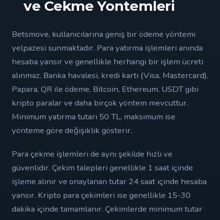
ve Cekme Yontemleri
Betsmove, kullanıcılarına geniş bir ödeme yöntemi
yelpazesi sunmaktadır. Para yatırma işlemleri anında
hesaba yansır ve genellikle herhangi bir işlem ücreti
alınmaz. Banka havalesi, kredi kartı (Visa, Mastercard),
Papara, QR ile ödeme, Bitcoin, Ethereum, USDT gibi
kripto paralar ve daha birçok yöntem mevcuttur.
Minimum yatırma tutarı 50 TL, maksimum ise
yönteme göre değişiklik gösterir.
Para çekme işlemleri de aynı şekilde hızlı ve
güvenlidir. Çekim talepleri genellikle 1 saat içinde
işleme alınır ve onaylanan tutar 24 saat içinde hesaba
yansır. Kripto para çekimleri ise genellikle 15-30
dakika içinde tamamlanır. Çekimlerde minimum tutar