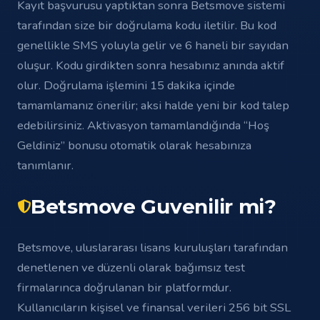
Kayıt başvurusu yaptıktan sonra Betsmove sistemi
tarafından size bir doğrulama kodu iletilir. Bu kod
genellikle SMS yoluyla gelir ve 6 haneli bir sayıdan
oluşur. Kodu girdikten sonra hesabınız anında aktif
olur. Doğrulama işlemini 15 dakika içinde
tamamlamanız önerilir; aksi halde yeni bir kod talep
edebilirsiniz. Aktivasyon tamamlandığında “Hoş
Geldiniz” bonusu otomatik olarak hesabınıza
tanımlanır.
Betsmove Guvenilir mi?
Betsmove, uluslararası lisans kuruluşları tarafından
denetlenen ve düzenli olarak bağımsız test
firmalarınca doğrulanan bir platformdur.
Kullanıcıların kişisel ve finansal verileri 256 bit SSL