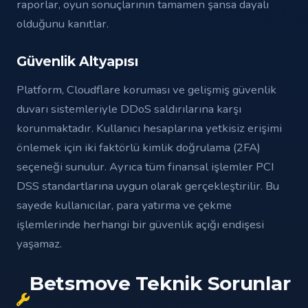
raporlar, oyun sonuçlarının tamamen şansa dayalı
olduğunu kanıtlar.
Güvenlik Altyapısı
Platform, Cloudflare koruması ve gelişmiş güvenlik
duvarı sistemleriyle DDoS saldırılarına karşı
korunmaktadır. Kullanıcı hesaplarına yetkisiz erişimi
önlemek için iki faktörlü kimlik doğrulama (2FA)
seçeneği sunulur. Ayrıca tüm finansal işlemler PCI
DSS standartlarına uygun olarak gerçekleştirilir. Bu
sayede kullanıcılar, para yatırma ve çekme
işlemlerinde herhangi bir güvenlik açığı endişesi
yaşamaz.
Betsmove Teknik Sorunlar