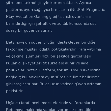
şifreleme teknolojisiyle korunmaktadır. Ayrıca
platform, oyun sağlayıcı firmaların (NetEnt, Pragmatic
Play, Evolution Gaming gibi) lisanslı oyunlarını
barındırdığı için şeffaflık ve adillik konusunda üst
düzey bir güvence sunar.
Betsmove’un güvenilirliğini destekleyen bir diğer
faktör ise müşteri odaklı politikalarıdır. Para yatırma
ve çekme işlemleri hızlı bir şekilde gerçekleşir,
kullanıcı şikayetleri titizlikle ele alınır ve iade
politikaları nettir. Platform, sorumlu oyun ilkelerine
bağlıdır; kullanıcılara oyun süresi ve limit belirleme
gibi araçlar sunar. Bu da uzun vadede güven ortamını
pekiştirir.
Üçüncü taraf inceleme sitelerinde ve forumlarda
Betsmove hakkında yapılan yorumlar genellikle