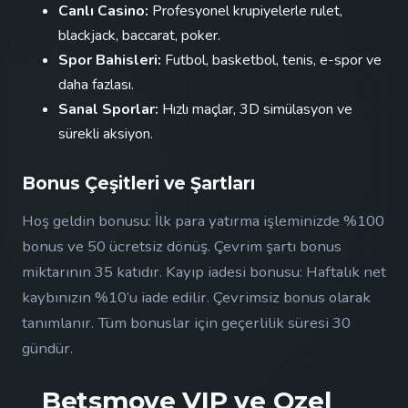
Canlı Casino:
Profesyonel krupiyelerle rulet,
blackjack, baccarat, poker.
Spor Bahisleri:
Futbol, basketbol, tenis, e-spor ve
daha fazlası.
Sanal Sporlar:
Hızlı maçlar, 3D simülasyon ve
sürekli aksiyon.
Bonus Çeşitleri ve Şartları
Hoş geldin bonusu: İlk para yatırma işleminizde %100
bonus ve 50 ücretsiz dönüş. Çevrim şartı bonus
miktarının 35 katıdır. Kayıp iadesi bonusu: Haftalık net
kaybınızın %10’u iade edilir. Çevrimsiz bonus olarak
tanımlanır. Tüm bonuslar için geçerlilik süresi 30
gündür.
Betsmove VIP ve Ozel