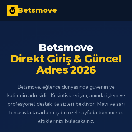
Betsmove
Betsmove
Direkt Giriş & Güncel
Adres 2026
Betsmove, eğlence dünyasında güvenin ve
kalitenin adresidir. Kesintisiz erişim, anında işlem ve
profesyonel destek ile sizleri bekliyor. Mavi ve sarı
temasıyla tasarlanmış bu özel sayfada tüm merak
ettiklerinizi bulacaksınız.