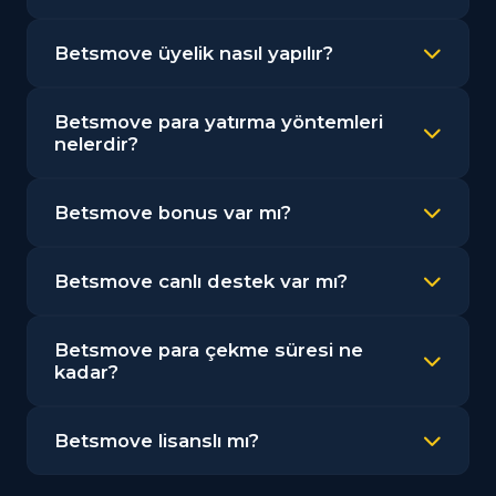
alternatif bağlantılar sunar.
önlemleri ve sorumlu oyun politikaları ile yüksek
Betsmove, iOS ve Android işletim sistemleri için
güvenlik standartlarında hizmet vermektedir.
Betsmove üyelik nasıl yapılır?
native mobil uygulama sunar. Ayrıca mobil tarayıcı
üzerinden de tam uyumlu bir deneyim sağlanır.
Betsmove resmi sitesinde kayıt formunu doldurun
Betsmove para yatırma yöntemleri
ve SMS ile gelen doğrulama kodunu girerek
nelerdir?
hesabınızı aktif edin. İşlem birkaç dakika sürer.
Kredi kartı, banka havalesi, Papara, QR ile ödeme,
Betsmove bonus var mı?
Bitcoin, Ethereum, USDT gibi kripto para birimleri
ve diğer elektronik cüzdanlar kabul edilmektedir.
Yeni üyelere hoş geldin bonusu, haftalık kayıp
Betsmove canlı destek var mı?
iadesi, cashback ve ücretsiz dönüşler gibi birçok
promosyon mevcuttur. Kampanya sayfasını ziyaret
Evet, 7/24 canlı destek hattı mevcuttur. Canlı
ederek güncel fırsatları görebilirsiniz.
Betsmove para çekme süresi ne
sohbet, e-posta ve telefon yoluyla uzman ekibe
kadar?
ulaşabilirsiniz. Yanıt süresi genellikle 2 dakikanın
altındadır.
Çekim talepleri genellikle 1 saat içinde işleme alınır.
Betsmove lisanslı mı?
Banka havalesi 24 saat, kripto para çekimleri ise
15-30 dakika içinde hesabınıza yansır.
Evet, Betsmove Curaçao lisansı (1668/JAZ)