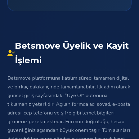
Betsmove Üyelik ve Kayit
İşlemi
Betsmove platformuna katılım süreci tamamen dijital
ve birkaç dakika içinde tamamlanabilir. İlk adım olarak
güncel giriş sayfasındaki “Üye Ol” butonuna
tıklamanız yeterlidir. Açılan formda ad, soyad, e-posta
adresi, cep telefonu ve şifre gibi temel bilgileri
girmeniz gerekmektedir. Formun doğruluğu, hesap
güvenliğiniz açısından büyük önem taşır. Tüm alanları
doldurduktan sonra gönder butonuna basarak kayıt