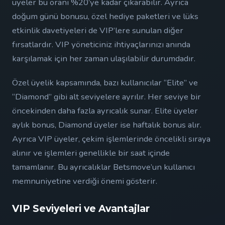
üyeler bu oranı %20’ye kadar çıkarabilir. Ayrıca
doğum günü bonusu, özel hediye paketleri ve lüks
etkinlik davetiyeleri de VIP’lere sunulan diğer
fırsatlardır. VIP yöneticiniz ihtiyaçlarınızı anında
karşılamak için her zaman ulaşılabilir durumdadır.
Özel üyelik kapsamında, bazı kullanıcılar “Elite” ve
“Diamond” gibi alt seviyelere ayrılır. Her seviye bir
öncekinden daha fazla ayrıcalık sunar. Elite üyeler
aylık bonus, Diamond üyeler ise haftalık bonus alır.
Ayrıca VIP üyeler, çekim işlemlerinde öncelikli sıraya
alınır ve işlemleri genellikle bir saat içinde
tamamlanır. Bu ayrıcalıklar Betsmove’un kullanıcı
memnuniyetine verdiği önemi gösterir.
VIP Seviyeleri ve Avantajlar