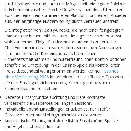
auf Hilfsangebote und durch die Möglichkeit, die eigene Spielzeit
in Echtzeit einzusehen. Solche Details machen den Unterschied
zwischen einer rein kommerziellen Plattform und einem Anbieter
aus, der langfristige Nutzerbindung durch Vertrauen anstrebt.
Die Integration von Reality-Checks, die nach einer festgelegten
Spielzeit erscheinen, hilft Nutzern, die eigene Session bewusst
wahrzunehmen. Einige Plattformen erlauben es zudem, die
Chat-Funktion im Livestream zu deaktivieren, um Ablenkungen
zu minimieren. Die Kombination aus technischen
Sicherheitsmaßnahmen und nutzerfreundlichen Kontrolloptionen
schafft eine Umgebung, in der Casino-Spiele als kontrollierter
Freizeitbestandteil wahrgenommen werden können.
Casinos
ohne Verifizierung 2026
bieten hierbei oft zusätzliche Optionen,
die den Einstieg erleichtern und gleichzeitig auf bewährte
Sicherheitsstandards setzen.
Dezente Hintergrundbeleuchtung und klare Kontraste
verbessern die Lesbarkeit bei langen Sessions.
Individuelle Sound-Einstellungen erlauben es, nur Treffer-
Geräusche oder nur Hintergrundmusik zu aktivieren.
Automatische Sitzungsprotokolle listen Einsatzhöhe, Spielzeit
und Ergebnis übersichtlich auf.