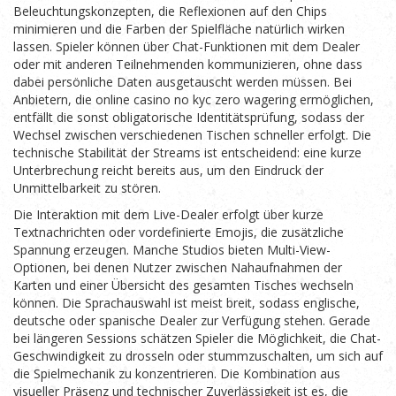
Beleuchtungskonzepten, die Reflexionen auf den Chips
minimieren und die Farben der Spielfläche natürlich wirken
lassen. Spieler können über Chat-Funktionen mit dem Dealer
oder mit anderen Teilnehmenden kommunizieren, ohne dass
dabei persönliche Daten ausgetauscht werden müssen. Bei
Anbietern, die online casino no kyc zero wagering ermöglichen,
entfällt die sonst obligatorische Identitätsprüfung, sodass der
Wechsel zwischen verschiedenen Tischen schneller erfolgt. Die
technische Stabilität der Streams ist entscheidend: eine kurze
Unterbrechung reicht bereits aus, um den Eindruck der
Unmittelbarkeit zu stören.
Die Interaktion mit dem Live-Dealer erfolgt über kurze
Textnachrichten oder vordefinierte Emojis, die zusätzliche
Spannung erzeugen. Manche Studios bieten Multi-View-
Optionen, bei denen Nutzer zwischen Nahaufnahmen der
Karten und einer Übersicht des gesamten Tisches wechseln
können. Die Sprachauswahl ist meist breit, sodass englische,
deutsche oder spanische Dealer zur Verfügung stehen. Gerade
bei längeren Sessions schätzen Spieler die Möglichkeit, die Chat-
Geschwindigkeit zu drosseln oder stummzuschalten, um sich auf
die Spielmechanik zu konzentrieren. Die Kombination aus
visueller Präsenz und technischer Zuverlässigkeit ist es, die