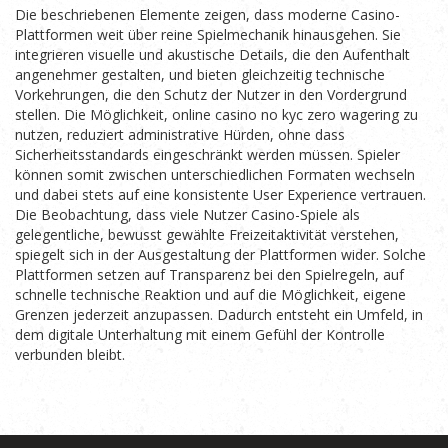
Die beschriebenen Elemente zeigen, dass moderne Casino-
Plattformen weit über reine Spielmechanik hinausgehen. Sie
integrieren visuelle und akustische Details, die den Aufenthalt
angenehmer gestalten, und bieten gleichzeitig technische
Vorkehrungen, die den Schutz der Nutzer in den Vordergrund
stellen. Die Möglichkeit, online casino no kyc zero wagering zu
nutzen, reduziert administrative Hürden, ohne dass
Sicherheitsstandards eingeschränkt werden müssen. Spieler
können somit zwischen unterschiedlichen Formaten wechseln
und dabei stets auf eine konsistente User Experience vertrauen.
Die Beobachtung, dass viele Nutzer Casino-Spiele als
gelegentliche, bewusst gewählte Freizeitaktivität verstehen,
spiegelt sich in der Ausgestaltung der Plattformen wider. Solche
Plattformen setzen auf Transparenz bei den Spielregeln, auf
schnelle technische Reaktion und auf die Möglichkeit, eigene
Grenzen jederzeit anzupassen. Dadurch entsteht ein Umfeld, in
dem digitale Unterhaltung mit einem Gefühl der Kontrolle
verbunden bleibt.