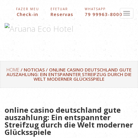
FAZER MEU
EFETUAR
WHATSAPP
To
Check-in
Reservas
79 99963-8000
nav
HOME
/ NOTICIAS / ONLINE CASINO DEUTSCHLAND GUTE
AUSZAHLUNG: EIN ENTSPANNTER STREIFZUG DURCH DIE
WELT MODERNER GLÜCKSSPIELE
online casino deutschland gute
auszahlung: Ein entspannter
Streifzug durch die Welt moderner
Glücksspiele