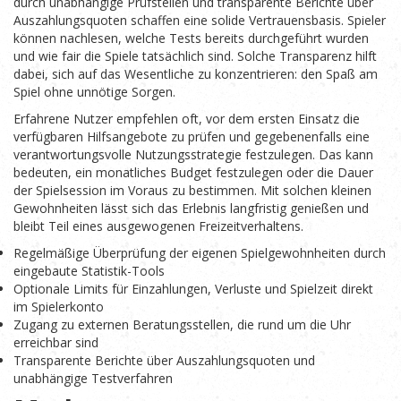
durch unabhängige Prüfstellen und transparente Berichte über
Auszahlungsquoten schaffen eine solide Vertrauensbasis. Spieler
können nachlesen, welche Tests bereits durchgeführt wurden
und wie fair die Spiele tatsächlich sind. Solche Transparenz hilft
dabei, sich auf das Wesentliche zu konzentrieren: den Spaß am
Spiel ohne unnötige Sorgen.
Erfahrene Nutzer empfehlen oft, vor dem ersten Einsatz die
verfügbaren Hilfsangebote zu prüfen und gegebenenfalls eine
verantwortungsvolle Nutzungsstrategie festzulegen. Das kann
bedeuten, ein monatliches Budget festzulegen oder die Dauer
der Spielsession im Voraus zu bestimmen. Mit solchen kleinen
Gewohnheiten lässt sich das Erlebnis langfristig genießen und
bleibt Teil eines ausgewogenen Freizeitverhaltens.
Regelmäßige Überprüfung der eigenen Spielgewohnheiten durch
eingebaute Statistik-Tools
Optionale Limits für Einzahlungen, Verluste und Spielzeit direkt
im Spielerkonto
Zugang zu externen Beratungsstellen, die rund um die Uhr
erreichbar sind
Transparente Berichte über Auszahlungsquoten und
unabhängige Testverfahren