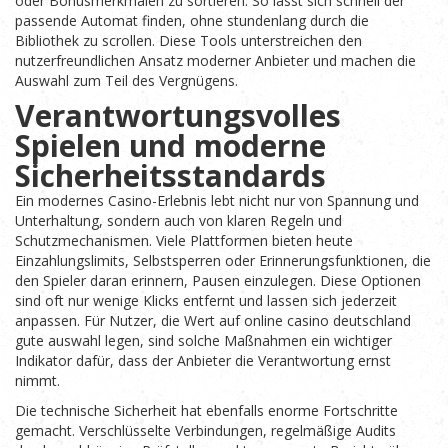
oder Bonusmerkmalen zu sortieren. So lässt sich schnell der
passende Automat finden, ohne stundenlang durch die
Bibliothek zu scrollen. Diese Tools unterstreichen den
nutzerfreundlichen Ansatz moderner Anbieter und machen die
Auswahl zum Teil des Vergnügens.
Verantwortungsvolles
Spielen und moderne
Sicherheitsstandards
Ein modernes Casino-Erlebnis lebt nicht nur von Spannung und
Unterhaltung, sondern auch von klaren Regeln und
Schutzmechanismen. Viele Plattformen bieten heute
Einzahlungslimits, Selbstsperren oder Erinnerungsfunktionen, die
den Spieler daran erinnern, Pausen einzulegen. Diese Optionen
sind oft nur wenige Klicks entfernt und lassen sich jederzeit
anpassen. Für Nutzer, die Wert auf online casino deutschland
gute auswahl legen, sind solche Maßnahmen ein wichtiger
Indikator dafür, dass der Anbieter die Verantwortung ernst
nimmt.
Die technische Sicherheit hat ebenfalls enorme Fortschritte
gemacht. Verschlüsselte Verbindungen, regelmäßige Audits