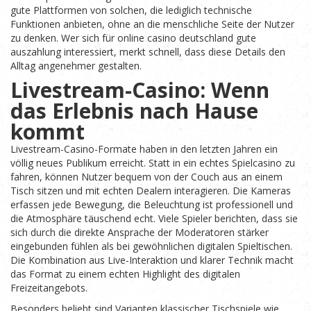
gute Plattformen von solchen, die lediglich technische
Funktionen anbieten, ohne an die menschliche Seite der Nutzer
zu denken. Wer sich für online casino deutschland gute
auszahlung interessiert, merkt schnell, dass diese Details den
Alltag angenehmer gestalten.
Livestream-Casino: Wenn
das Erlebnis nach Hause
kommt
Livestream-Casino-Formate haben in den letzten Jahren ein
völlig neues Publikum erreicht. Statt in ein echtes Spielcasino zu
fahren, können Nutzer bequem von der Couch aus an einem
Tisch sitzen und mit echten Dealern interagieren. Die Kameras
erfassen jede Bewegung, die Beleuchtung ist professionell und
die Atmosphäre täuschend echt. Viele Spieler berichten, dass sie
sich durch die direkte Ansprache der Moderatoren stärker
eingebunden fühlen als bei gewöhnlichen digitalen Spieltischen.
Die Kombination aus Live-Interaktion und klarer Technik macht
das Format zu einem echten Highlight des digitalen
Freizeitangebots.
Besonders beliebt sind Varianten klassischer Tischspiele wie