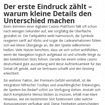
Der erste Eindruck zählt –
warum kleine Details den
Unterschied machen
Beim Betreten einer digitalen Casino-Plattform fällt oft schon
nach wenigen Sekunden auf, wie sorgfältig die Oberfläche
gestaltet ist. Die Farbpalette wirkt harmonisch, die Symbole
reagieren sanft auf Klicks und sogar die Ladeanimationen fühlen
sich wie kleine Übergänge an, die den Spieler willkommen
heißen. Viele Nutzer berichten, dass sie sich sofort wohlfühlen,
wenn die Navigation logisch aufgebaut ist und schnelle Wege zu
den beliebtesten Slots führen. Gerade bei einem online casino
deutschland gute auszahlung wird diese Aufmerksamkeit für das
Detail oft gelobt, weil sie Vertrauen schafft und den Einstieg
erleichtert.
Ein weiterer Faktor, der Premium-Gefühl vermittelt, ist die
Integration hilfreicher Tooltips und unaufdringlicher Erklärungen,
die Spielern bei Bedarf sofort zur Verfügung stehen. Anstatt sich
durch komplizierte Menüs klicken zu müssen, erhält man klare
Hinweise, wie ein bestimmter Slot funktioniert oder welche
Bonusoptionen verfügbar sind. Diese Feinheiten unterscheiden