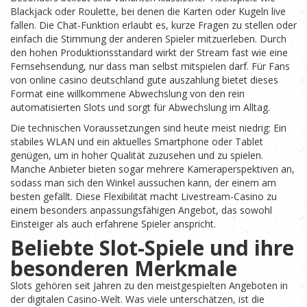
Blackjack oder Roulette, bei denen die Karten oder Kugeln live
fallen. Die Chat-Funktion erlaubt es, kurze Fragen zu stellen oder
einfach die Stimmung der anderen Spieler mitzuerleben. Durch
den hohen Produktionsstandard wirkt der Stream fast wie eine
Fernsehsendung, nur dass man selbst mitspielen darf. Für Fans
von online casino deutschland gute auszahlung bietet dieses
Format eine willkommene Abwechslung von den rein
automatisierten Slots und sorgt für Abwechslung im Alltag.
Die technischen Voraussetzungen sind heute meist niedrig: Ein
stabiles WLAN und ein aktuelles Smartphone oder Tablet
genügen, um in hoher Qualität zuzusehen und zu spielen.
Manche Anbieter bieten sogar mehrere Kameraperspektiven an,
sodass man sich den Winkel aussuchen kann, der einem am
besten gefällt. Diese Flexibilität macht Livestream-Casino zu
einem besonders anpassungsfähigen Angebot, das sowohl
Einsteiger als auch erfahrene Spieler anspricht.
Beliebte Slot-Spiele und ihre
besonderen Merkmale
Slots gehören seit Jahren zu den meistgespielten Angeboten in
der digitalen Casino-Welt. Was viele unterschätzen, ist die