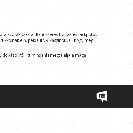
sz a szórakozásra. Rendszeres tornák és jackpotok
 rukkolnak elő, például VR-kaszinókkal, hogy még
y dobásokról, itt mindenki megtalálja a maga