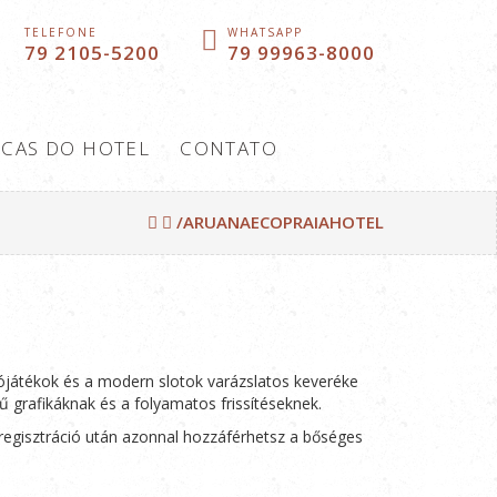
TELEFONE
WHATSAPP
79 2105-5200
79 99963-8000
ICAS DO HOTEL
CONTATO
/ARUANAECOPRAIAHOTEL
inójátékok és a modern slotok varázslatos keveréke
 grafikáknak és a folyamatos frissítéseknek.
egisztráció után azonnal hozzáférhetsz a bőséges