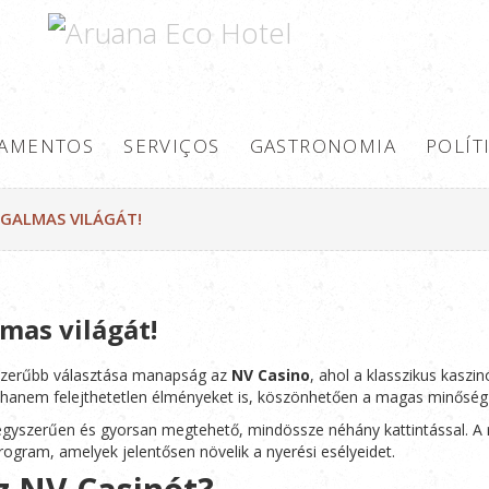
TAMENTOS
SERVIÇOS
GASTRONOMIA
POLÍT
IZGALMAS VILÁGÁT!
lmas világát!
pszerűbb választása manapság az
NV Casino
, ahol a klasszikus kasz
, hanem felejthetetlen élményeket is, köszönhetően a magas minőségű
gyszerűen és gyorsan megtehető, mindössze néhány kattintással. A r
gram, amelyek jelentősen növelik a nyerési esélyeidet.