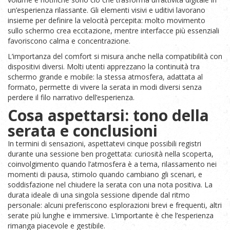
un’esperienza rilassante. Gli elementi visivi e uditivi lavorano
insieme per definire la velocità percepita: molto movimento
sullo schermo crea eccitazione, mentre interfacce più essenziali
favoriscono calma e concentrazione.
L’importanza del comfort si misura anche nella compatibilità con
dispositivi diversi. Molti utenti apprezzano la continuità tra
schermo grande e mobile: la stessa atmosfera, adattata al
formato, permette di vivere la serata in modi diversi senza
perdere il filo narrativo dell’esperienza.
Cosa aspettarsi: tono della
serata e conclusioni
In termini di sensazioni, aspettatevi cinque possibili registri
durante una sessione ben progettata: curiosità nella scoperta,
coinvolgimento quando l’atmosfera è a tema, rilassamento nei
momenti di pausa, stimolo quando cambiano gli scenari, e
soddisfazione nel chiudere la serata con una nota positiva. La
durata ideale di una singola sessione dipende dal ritmo
personale: alcuni preferiscono esplorazioni brevi e frequenti, altri
serate più lunghe e immersive. L’importante è che l’esperienza
rimanga piacevole e gestibile.