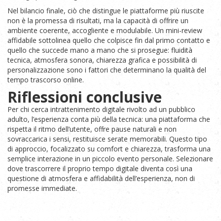
Nel bilancio finale, ciò che distingue le piattaforme più riuscite
non è la promessa di risultati, ma la capacità di offrire un
ambiente coerente, accogliente e modulabile. Un mini-review
affidabile sottolinea quello che colpisce fin dal primo contatto e
quello che succede mano a mano che si prosegue: fluidità
tecnica, atmosfera sonora, chiarezza grafica e possibilità di
personalizzazione sono i fattori che determinano la qualità del
tempo trascorso online.
Riflessioni conclusive
Per chi cerca intrattenimento digitale rivolto ad un pubblico
adulto, l’esperienza conta più della tecnica: una piattaforma che
rispetta il ritmo dell’utente, offre pause naturali e non
sovraccarica i sensi, restituisce serate memorabili. Questo tipo
di approccio, focalizzato su comfort e chiarezza, trasforma una
semplice interazione in un piccolo evento personale. Selezionare
dove trascorrere il proprio tempo digitale diventa così una
questione di atmosfera e affidabilità dell’esperienza, non di
promesse immediate.