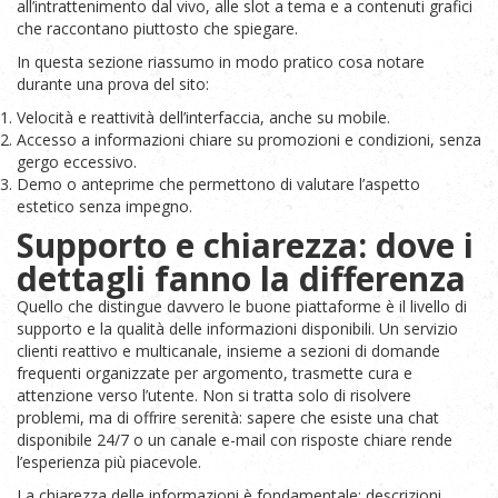
all’intrattenimento dal vivo, alle slot a tema e a contenuti grafici
che raccontano piuttosto che spiegare.
In questa sezione riassumo in modo pratico cosa notare
durante una prova del sito:
Velocità e reattività dell’interfaccia, anche su mobile.
Accesso a informazioni chiare su promozioni e condizioni, senza
gergo eccessivo.
Demo o anteprime che permettono di valutare l’aspetto
estetico senza impegno.
Supporto e chiarezza: dove i
dettagli fanno la differenza
Quello che distingue davvero le buone piattaforme è il livello di
supporto e la qualità delle informazioni disponibili. Un servizio
clienti reattivo e multicanale, insieme a sezioni di domande
frequenti organizzate per argomento, trasmette cura e
attenzione verso l’utente. Non si tratta solo di risolvere
problemi, ma di offrire serenità: sapere che esiste una chat
disponibile 24/7 o un canale e-mail con risposte chiare rende
l’esperienza più piacevole.
La chiarezza delle informazioni è fondamentale: descrizioni