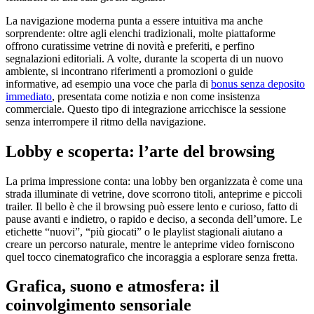
La navigazione moderna punta a essere intuitiva ma anche
sorprendente: oltre agli elenchi tradizionali, molte piattaforme
offrono curatissime vetrine di novità e preferiti, e perfino
segnalazioni editoriali. A volte, durante la scoperta di un nuovo
ambiente, si incontrano riferimenti a promozioni o guide
informative, ad esempio una voce che parla di
bonus senza deposito
immediato
, presentata come notizia e non come insistenza
commerciale. Questo tipo di integrazione arricchisce la sessione
senza interrompere il ritmo della navigazione.
Lobby e scoperta: l’arte del browsing
La prima impressione conta: una lobby ben organizzata è come una
strada illuminate di vetrine, dove scorrono titoli, anteprime e piccoli
trailer. Il bello è che il browsing può essere lento e curioso, fatto di
pause avanti e indietro, o rapido e deciso, a seconda dell’umore. Le
etichette “nuovi”, “più giocati” o le playlist stagionali aiutano a
creare un percorso naturale, mentre le anteprime video forniscono
quel tocco cinematografico che incoraggia a esplorare senza fretta.
Grafica, suono e atmosfera: il
coinvolgimento sensoriale