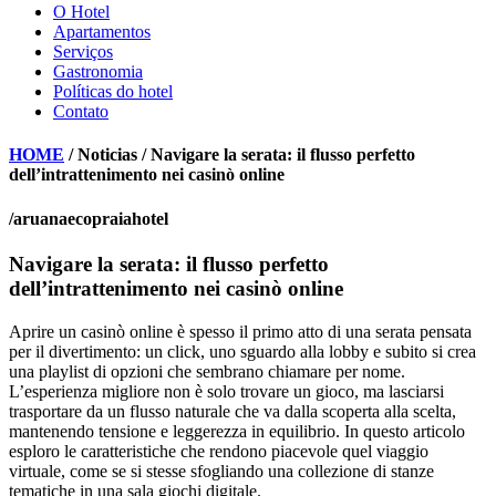
O Hotel
Apartamentos
Serviços
Gastronomia
Políticas do hotel
Contato
HOME
/ Noticias / Navigare la serata: il flusso perfetto
dell’intrattenimento nei casinò online
/aruanaecopraiahotel
Navigare la serata: il flusso perfetto
dell’intrattenimento nei casinò online
Aprire un casinò online è spesso il primo atto di una serata pensata
per il divertimento: un click, uno sguardo alla lobby e subito si crea
una playlist di opzioni che sembrano chiamare per nome.
L’esperienza migliore non è solo trovare un gioco, ma lasciarsi
trasportare da un flusso naturale che va dalla scoperta alla scelta,
mantenendo tensione e leggerezza in equilibrio. In questo articolo
esploro le caratteristiche che rendono piacevole quel viaggio
virtuale, come se si stesse sfogliando una collezione di stanze
tematiche in una sala giochi digitale.