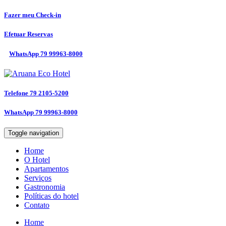
Fazer meu
Check-in
Efetuar
Reservas
WhatsApp
79 99963-8000
Telefone
79 2105-5200
WhatsApp
79 99963-8000
Toggle navigation
Home
O Hotel
Apartamentos
Serviços
Gastronomia
Políticas do hotel
Contato
Home