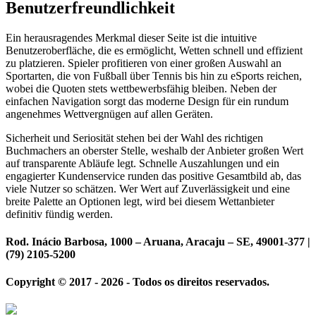
Benutzerfreundlichkeit
Ein herausragendes Merkmal dieser Seite ist die intuitive
Benutzeroberfläche, die es ermöglicht, Wetten schnell und effizient
zu platzieren. Spieler profitieren von einer großen Auswahl an
Sportarten, die von Fußball über Tennis bis hin zu eSports reichen,
wobei die Quoten stets wettbewerbsfähig bleiben. Neben der
einfachen Navigation sorgt das moderne Design für ein rundum
angenehmes Wettvergnügen auf allen Geräten.
Sicherheit und Seriosität stehen bei der Wahl des richtigen
Buchmachers an oberster Stelle, weshalb der Anbieter großen Wert
auf transparente Abläufe legt. Schnelle Auszahlungen und ein
engagierter Kundenservice runden das positive Gesamtbild ab, das
viele Nutzer so schätzen. Wer Wert auf Zuverlässigkeit und eine
breite Palette an Optionen legt, wird bei diesem Wettanbieter
definitiv fündig werden.
Rod. Inácio Barbosa, 1000 – Aruana, Aracaju – SE, 49001-377 |
(79) 2105-5200
Copyright © 2017 - 2026 - Todos os direitos reservados.