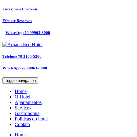
Fazer meu
Check-in
Efetuar
Reservas
WhatsApp
79 99963-8000
Telefone
79 2105-5200
WhatsApp
79 99963-8000
Toggle navigation
Home
O Hotel
Apartamentos
Serviços
Gastronomia
Políticas do hotel
Contato
Home