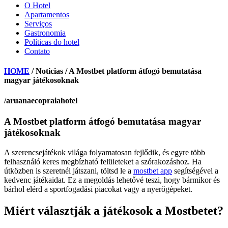
O Hotel
Apartamentos
Serviços
Gastronomia
Políticas do hotel
Contato
HOME
/ Noticias / A Mostbet platform átfogó bemutatása
magyar játékosoknak
/aruanaecopraiahotel
A Mostbet platform átfogó bemutatása magyar
játékosoknak
A szerencsejátékok világa folyamatosan fejlődik, és egyre több
felhasználó keres megbízható felületeket a szórakozáshoz. Ha
útközben is szeretnél játszani, töltsd le a
mostbet app
segítségével a
kedvenc játékaidat. Ez a megoldás lehetővé teszi, hogy bármikor és
bárhol elérd a sportfogadási piacokat vagy a nyerőgépeket.
Miért választják a játékosok a Mostbetet?