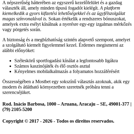
A népszerűség hátterében az egyszerű kezelőfelület és a gazdag
választék áll, amely minden típusú fogadót kielégít.
A platform
kiemelkedik a gyors kifizetési lehetőségekkel és az ügyfélszolgálat
magas színvonalával is.
Sokan értékelik a rendszeres bónuszokat,
amelyek extra esélyt kínálnak a nyerésre egy-egy izgalmas mérkőzés
vagy pörgetés során.
A biztonság és a megbízhatóság szintén alapvető szempont, amelyet
a szolgáltató kiemelt figyelemmel kezel. Érdemes megismerni az
alábbi előnyöket:
Széleskörű sportfogadási kínálat a legfontosabb ligákra
Számos kaszinójáték és élő osztós asztal
Kényelmes mobilalkalmazás a folyamatos hozzáférésért
Összességében a Mostbet egy sokszínű választás azoknak, akik egy
modern és átlátható környezetben szeretnék próbára tenni a
szerencséjüket.
Rod. Inácio Barbosa, 1000 – Aruana, Aracaju – SE, 49001-377 |
(79) 2105-5200
Copyright © 2017 - 2026 - Todos os direitos reservados.