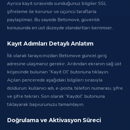
Ayrıca kayıt sırasında sunduğunuz bilgiler SSL
şifreleme ile korunur ve üçüncü taraflarla
paylaşılmaz. Bu sayede Betsmove, güvenlik
konusunda en üst düzeyde standartları benimser.
Kayıt Adımları Detaylı Anlatım
İlk olarak tarayıcınızdan Betsmove güncel giriş
adresine ulaşmanız gerekir. Ardından ekranın sağ üst
köşesinde bulunan “Kayıt Ol” butonuna tıklayın.
Açılan pencerede aşağıdaki bilgileri sırasıyla
doldurun: kullanıcı adı, e-posta, telefon numarası, şifre
ve şifre tekrarı. Son olarak “Kaydol” butonuna
tıklayarak başvurunuzu tamamlayın.
Doğrulama ve Aktivasyon Süreci