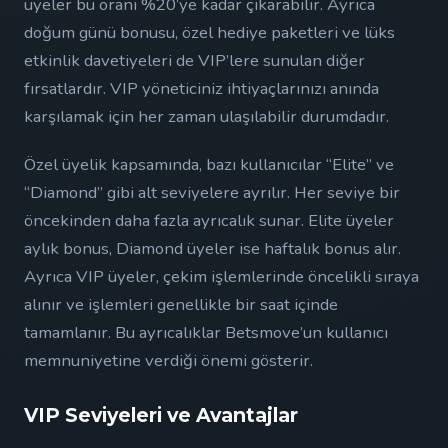
üyeler bu oranı %20’ye kadar çıkarabilir. Ayrıca
doğum günü bonusu, özel hediye paketleri ve lüks
etkinlik davetiyeleri de VIP’lere sunulan diğer
fırsatlardır. VIP yöneticiniz ihtiyaçlarınızı anında
karşılamak için her zaman ulaşılabilir durumdadır.
Özel üyelik kapsamında, bazı kullanıcılar “Elite” ve
“Diamond” gibi alt seviyelere ayrılır. Her seviye bir
öncekinden daha fazla ayrıcalık sunar. Elite üyeler
aylık bonus, Diamond üyeler ise haftalık bonus alır.
Ayrıca VIP üyeler, çekim işlemlerinde öncelikli sıraya
alınır ve işlemleri genellikle bir saat içinde
tamamlanır. Bu ayrıcalıklar Betsmove’un kullanıcı
memnuniyetine verdiği önemi gösterir.
VIP Seviyeleri ve Avantajlar