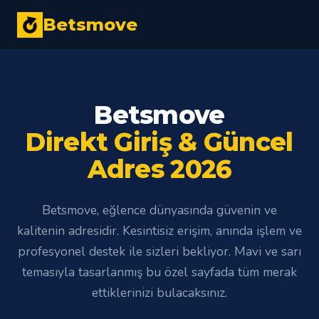
Betsmove
Betsmove
Direkt Giriş & Güncel
Adres 2026
Betsmove, eğlence dünyasında güvenin ve
kalitenin adresidir. Kesintisiz erişim, anında işlem ve
profesyonel destek ile sizleri bekliyor. Mavi ve sarı
temasıyla tasarlanmış bu özel sayfada tüm merak
ettiklerinizi bulacaksınız.