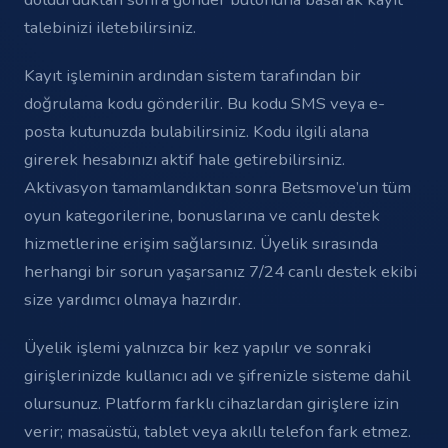
talebinizi iletebilirsiniz.
Kayıt işleminin ardından sistem tarafından bir
doğrulama kodu gönderilir. Bu kodu SMS veya e-
posta kutunuzda bulabilirsiniz. Kodu ilgili alana
girerek hesabınızı aktif hale getirebilirsiniz.
Aktivasyon tamamlandıktan sonra Betsmove’un tüm
oyun kategorilerine, bonuslarına ve canlı destek
hizmetlerine erişim sağlarsınız. Üyelik sırasında
herhangi bir sorun yaşarsanız 7/24 canlı destek ekibi
size yardımcı olmaya hazırdır.
Üyelik işlemi yalnızca bir kez yapılır ve sonraki
girişlerinizde kullanıcı adı ve şifrenizle sisteme dahil
olursunuz. Platform farklı cihazlardan girişlere izin
verir; masaüstü, tablet veya akıllı telefon fark etmez.