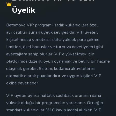
Üyelik
Betsmove VIP programı, sadık kullanıcılara özel
ayrıcalıklar sunan üyelik seviyesidir. VIP üyeler,
kişisel hesap yöneticisi, daha yüksek para çekme
limitleri, özel bonuslar ve turnuva davetiyeleri gibi
avantajlara sahip olurlar. VIP’e yükselmek için
platformda düzenli oyun oynamak ve belirli bir hacme
ulaşmak gerekir. Sistem, kullanıcı aktivitelerini
otomatik olarak puanlandırır ve uygun kişileri VIP
ekibe davet eder.
VIP üyeler ayrıca haftalık cashback oranının daha
yüksek olduğu bir programdan yararlanır. Örneğin
standart kullanıcılar %10 kayıp iadesi alırken, VIP