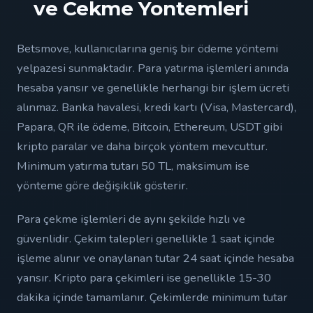
ve Cekme Yontemleri
Betsmove, kullanıcılarına geniş bir ödeme yöntemi
yelpazesi sunmaktadır. Para yatırma işlemleri anında
hesaba yansır ve genellikle herhangi bir işlem ücreti
alınmaz. Banka havalesi, kredi kartı (Visa, Mastercard),
Papara, QR ile ödeme, Bitcoin, Ethereum, USDT gibi
kripto paralar ve daha birçok yöntem mevcuttur.
Minimum yatırma tutarı 50 TL, maksimum ise
yönteme göre değişiklik gösterir.
Para çekme işlemleri de aynı şekilde hızlı ve
güvenlidir. Çekim talepleri genellikle 1 saat içinde
işleme alınır ve onaylanan tutar 24 saat içinde hesaba
yansır. Kripto para çekimleri ise genellikle 15-30
dakika içinde tamamlanır. Çekimlerde minimum tutar