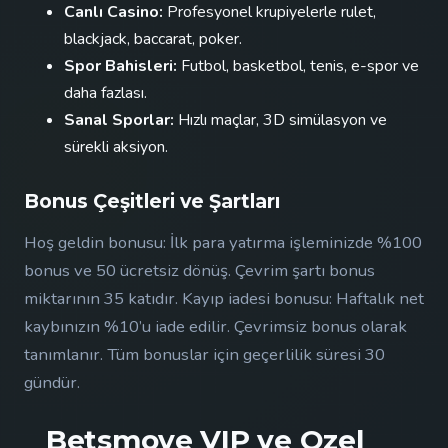
Canlı Casino:
Profesyonel krupiyelerle rulet,
blackjack, baccarat, poker.
Spor Bahisleri:
Futbol, basketbol, tenis, e-spor ve
daha fazlası.
Sanal Sporlar:
Hızlı maçlar, 3D simülasyon ve
sürekli aksiyon.
Bonus Çeşitleri ve Şartları
Hoş geldin bonusu: İlk para yatırma işleminizde %100
bonus ve 50 ücretsiz dönüş. Çevrim şartı bonus
miktarının 35 katıdır. Kayıp iadesi bonusu: Haftalık net
kaybınızın %10’u iade edilir. Çevrimsiz bonus olarak
tanımlanır. Tüm bonuslar için geçerlilik süresi 30
gündür.
Betsmove VIP ve Ozel