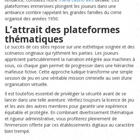
plateformes immersives plongent les joueurs dans une
ambiance sombre rappelant les grandes familles du crime
organisé des années 1950.
L’attrait des plateformes
thématiques
Le succès de ces sites repose sur une esthétique soignée et des
scénarios originaux qui rythment les parties. Les joueurs
apprécient particulièrement la narration intégrée aux machines à
sous, où chaque gain permet de progresser dans une hiérarchie
mafieuse fictive. Cette approche ludique transforme une simple
session de jeu en une véritable mission criminelle au sein d’une
organisation virtuelle.
Il est toutefois essentiel de privilégier la sécurité avant de se
lancer dans une telle aventure. Vérifiez toujours la licence de jeu
et les avis des autres membres pour garantir une expérience
équitable et protégée. En combinant divertissement thématique
et rigueur administrative, vous profiterez pleinement de
l’immersion offerte par ces établissements digitaux au caractère
bien trempé.