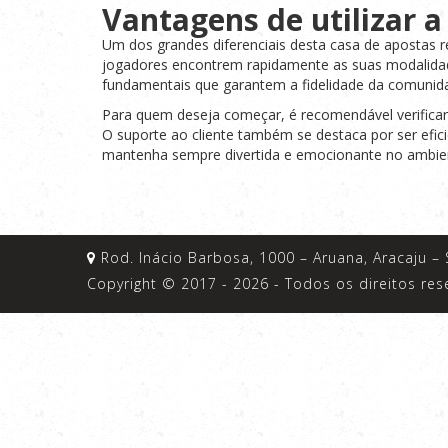
Vantagens de utilizar 
Um dos grandes diferenciais desta casa de apostas r
jogadores encontrem rapidamente as suas modalidade
fundamentais que garantem a fidelidade da comunid
Para quem deseja começar, é recomendável verificar
O suporte ao cliente também se destaca por ser efici
mantenha sempre divertida e emocionante no ambien
Rod. Inácio Barbosa, 1000 – Aruana, Aracaju – 
Copyright © 2017 - 2026 - Todos os direitos res