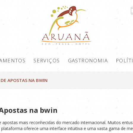
TAMENTOS
SERVIÇOS
GASTRONOMIA
POLÍT
A DE APOSTAS NA BWIN
 Apostas na bwin
 apostas mais reconhecidas do mercado internacional. Muitos entu
lataforma oferece uma interface intuitiva e uma vasta gama de merc