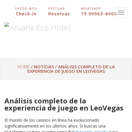
FAZER MEU
EFETUAR
WHATSAPP
To
Check-in
Reservas
79 99963-8000
nav
HOME
/ NOTICIAS / ANÁLISIS COMPLETO DE LA
EXPERIENCIA DE JUEGO EN LEOVEGAS
Análisis completo de la
experiencia de juego en LeoVegas
El mundo de los casinos en línea ha evolucionado
significativamente en los últimos años. Si buscas una
plataforma segura, puedes consultar
leovegas españa
para